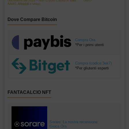
Documenti del 2025 – Non
Crypto Casino in Italia
DeFi?
AAMS, Affidabili e Veloci
Dove Compare Bitcoin
Compra Ora
*Per i primi utenti
Compra (codice:3ek7)
*Per gliutenti esperti
FANTACALCIO NFT
Sorare: La nostra recensione
Gioca Ora