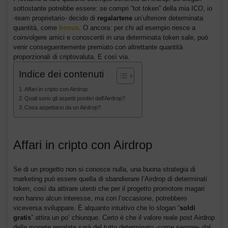
sottostante potrebbe essere: se compri “tot token” della mia ICO, io
-team proprietario- decido di
regalartene
un’ulteriore determinata
quantità, come
bonus
. O ancora: per chi ad esempio riesce a
coinvolgere amici e conoscenti in una determinata token sale, può
venir conseguentemente premiato con altrettante quantità
proporzionali di criptovaluta. E così via.
Indice dei contenuti
Affari in cripto con Airdrop
Quali sono gli aspetti positivi dell’Airdrop?
Cosa aspettarsi da un Airdrop?
Affari in cripto con Airdrop
Se di un progetto non si conosce nulla, una buona strategia di
marketing può essere quella di sbandierare l’Airdrop di determinati
token, così da attirare utenti che per il progetto promotore magari
non hanno alcun interesse, ma con l’occasione, potrebbero
viceversa sviluppare. È alquanto intuitivo che lo slogan “
soldi
gratis
” attira un po’ chiunque. Certo è che il valore reale post Airdrop
delle monete regalate sarà del tutto determinato -come sempre- dal