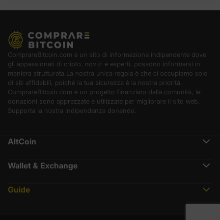
ComprareBitcoin.com è un sito di informazione indipendente dove
gli appassionati di cripto, novizi e esperti, possono informarsi in
maniera strutturata.La nostra unica regola è che ci occupiamo solo
di siti affidabili, poiché la tua sicurezza è la nostra priorità.
ComprareBitcoin.com è un progetto finanziato dalla comunità, le
donazioni sono apprezzate e utilizzate per migliorare il sito web.
Supporta la nostra indipendenza donando.
AltCoin
Ethereum (ETH)
Cardano (ADA)
Wallet & Exchange
Polkadot (DOT)
Binance Recensione
Chainlink (LINK)
Crypto.com Recensione
Solana (SOL)
Guide
Nexo Recensione
Terra (LUNA)
Cos’è CoinMarketCap
Coinbase
XRP (XRP)
Che cos’è Lightning Network
Metamask
BNB (BNB)
Che cos’è la Proof of Existence