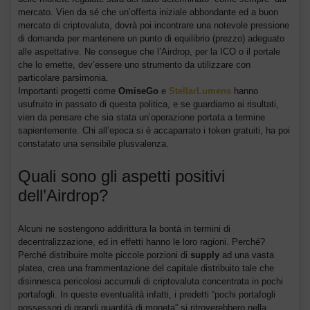
mercato. Vien da sé che un’offerta iniziale abbondante ed a buon
mercato di criptovaluta, dovrà poi incontrare una notevole pressione
di domanda per mantenere un punto di equilibrio (prezzo) adeguato
alle aspettative. Ne consegue che l’Airdrop, per la ICO o il portale
che lo emette, dev’essere uno strumento da utilizzare con
particolare parsimonia.
Importanti progetti come
OmiseGo
e
StellarLumens
hanno
usufruito in passato di questa politica, e se guardiamo ai risultati,
vien da pensare che sia stata un’operazione portata a termine
sapientemente. Chi all’epoca si è accaparrato i token gratuiti, ha poi
constatato una sensibile plusvalenza.
Quali sono gli aspetti positivi
dell’Airdrop?
Alcuni ne sostengono addirittura la bontà in termini di
decentralizzazione, ed in effetti hanno le loro ragioni. Perché?
Perché distribuire molte piccole porzioni di
supply
ad una vasta
platea, crea una frammentazione del capitale distribuito tale che
disinnesca pericolosi accumuli di criptovaluta concentrata in pochi
portafogli. In queste eventualità infatti, i predetti “pochi portafogli
possessori di grandi quantità di moneta” si ritroverebbero nella