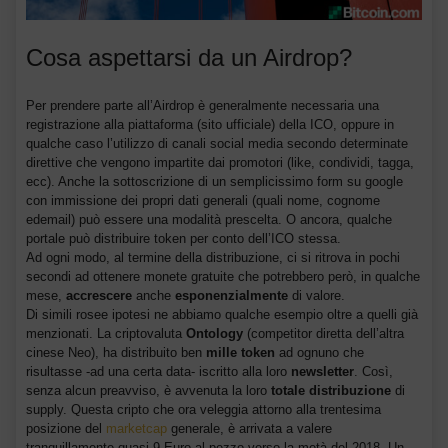
Cosa aspettarsi da un Airdrop?
Per prendere parte all’Airdrop è generalmente necessaria una
registrazione alla piattaforma (sito ufficiale) della ICO, oppure in
qualche caso l’utilizzo di canali social media secondo determinate
direttive che vengono impartite dai promotori (like, condividi, tagga,
ecc). Anche la sottoscrizione di un semplicissimo form su google
con immissione dei propri dati generali (quali nome, cognome
edemail) può essere una modalità prescelta. O ancora, qualche
portale può distribuire token per conto dell’ICO stessa.
Ad ogni modo, al termine della distribuzione, ci si ritrova in pochi
secondi ad ottenere monete gratuite che potrebbero però, in qualche
mese,
accrescere
anche
esponenzialmente
di valore.
Di simili rosee ipotesi ne abbiamo qualche esempio oltre a quelli già
menzionati. La criptovaluta
Ontology
(competitor diretta dell’altra
cinese Neo), ha distribuito ben
mille token
ad ognuno che
risultasse -ad una certa data- iscritto alla loro
newsletter
. Così,
senza alcun preavviso, è avvenuta la loro
totale distribuzione
di
supply. Questa cripto che ora veleggia attorno alla trentesima
posizione del
marketcap
generale, è arrivata a valere
tranquillamente quasi 9 Euro al pezzo verso la metà del 2018. Un