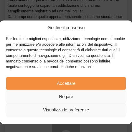
facile conteggio fa capire la soddisfazione di chi si era
semplicemente registrato ad una mailing list.
Da esempi come quello appena menzionato possiamo sicuramente
trarre qualche insegnamento. Se pensate che il progetto sottostante
Gestire il consenso
abbia serie potenzialità, non dovete affrettarvi alla rivendita dei
token ricevuti, perché potreste seriamente pentirvene. Dopotutto, a
Per fornire le migliori esperienze, utilizziamo tecnologie come i cookie
“
holdare
” che rischio c’è? Il capitale che rischiate è del tutto nullo.
per memorizzare e/o accedere alle informazioni del dispositivo. Il
consenso a queste tecnologie ci consentirà di elaborare dati quali il
Ti piacerebbe partecipare ad un Airdrop? Tieni d’occhio il canale
comportamento di navigazione o gli ID univoci su questo sito. Il
Telegram
https://t.me/comprarebitcoin1
, presto vi saranno grosse
mancato consenso o la revoca del consenso possono influire
novità..
negativamente su alcune caratteristiche e funzioni.
Accettare
Articolo precedente
Articolo successivo
Negare
Che cos’è il fork
Come trasferire criptovalute da
di Bitcoin?
Binance a Crypto.com
Visualizza le preferenze