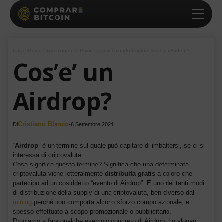
Casa
>
Guide Criptomonete e Primi Passi nel mondo Cripto
>
Cos’e’ un Airdrop?
Cos’e’ un
Airdrop?
Cristiano Blanco
Di
-
6 Settembre 2024
“
Airdrop
” è un termine sul quale può capitare di imbattersi, se ci si
interessa di criptovalute.
Cosa significa questo termine? Significa che una determinata
criptovaluta viene letteralmente
distribuita gratis
a coloro che
partecipo ad un cosiddetto “evento di Airdrop”. È uno dei tanti modi
di distribuzione della supply di una criptovaluta, ben diverso dal
mining
perché non comporta alcuno sforzo computazionale, e
spesso effettuato a scopo promozionale o pubblicitario.
Proviamo a fare qualche esempio concreto di Airdrop. Lo slogan