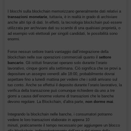
I blocchi sulla blockchain memorizzano generalmente dati relativi a
transazioni monetarie
, tuttavia, è in realtà in grado di archiviare
anche altri tipi di dati. In effetti, la tecnologia blockchain può essere
utilizzata per archiviare dati su scambi di una qualsiasi proprietà, o
ad esempio voti elettorali per singoli candidati, le possibilità sono
enormi.
Forse nessun settore trarrà vantaggio dall’integrazione della
blockchain nelle sue operazioni commerciali quanto il
settore
bancario
. Gli istituti finanziari operano solo durante l’orario
lavorativo, cinque giorni alla settimana. Ciò significa che se provi a
depositare un assegno venerdì alle 18:00, probabilmente dovrai
aspettare fino a lunedì mattina per vedere che i soldi arrivano sul
tuo conto. Anche se effettui il deposito durante l’orario lavorativo, la
verifica della transazione può comunque richiedere da uno a tre
giorni a causa dell’enorme volume di transazioni che le banche
devono regolare. La Blockchain, d’altra parte,
non dorme mai
.
Integrando la blockchain nelle banche, i consumatori potranno
vedere le loro transazioni elaborate in appena 10
minuti, praticamente il tempo necessario per aggiungere un blocco
alla blockchain, indipendentemente dall’ora o dal giorno della