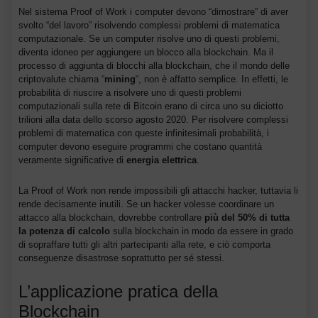
Nel sistema Proof of Work i computer devono “dimostrare” di aver
svolto “del lavoro” risolvendo complessi problemi di matematica
computazionale. Se un computer risolve uno di questi problemi,
diventa idoneo per aggiungere un blocco alla blockchain. Ma il
processo di aggiunta di blocchi alla blockchain, che il mondo delle
criptovalute chiama “
mining
“, non è affatto semplice. In effetti, le
probabilità di riuscire a risolvere uno di questi problemi
computazionali sulla rete di Bitcoin erano di circa uno su diciotto
trilioni alla data dello scorso agosto 2020. Per risolvere complessi
problemi di matematica con queste infinitesimali probabilità, i
computer devono eseguire programmi che costano quantità
veramente significative di
energia elettrica
.
La Proof of Work non rende impossibili gli attacchi hacker, tuttavia li
rende decisamente inutili. Se un hacker volesse coordinare un
attacco alla blockchain, dovrebbe controllare
più del 50% di tutta
la potenza di calcolo
sulla blockchain in modo da essere in grado
di sopraffare tutti gli altri partecipanti alla rete, e ciò comporta
conseguenze disastrose soprattutto per sé stessi.
L’applicazione pratica della
Blockchain