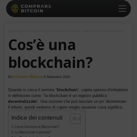
Casa
>
Guide Criptomonete e Primi Passi nel mondo Cripto
>
Cos’è una blockchain?
Cos’è una
blockchain?
Cristiano Blanco
Di
-
6 Settembre 2024
Quando si cerca il termine “
blockchain
”, capita spesso d’imbattersi
in definizioni come: “la blockchain è un registro pubblico
decentralizzato
“. Una nozione che può lasciare un po’ disorientato
il lettore, quindi vediamo di capire meglio assieme cosa significa.
Indice dei contenuti
Come funziona la Blockchain?
La Blockchain è privata?