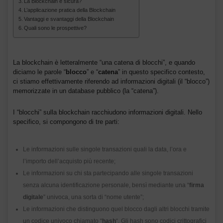
La Blockchain è sicura?
L’applicazione pratica della Blockchain
Vantaggi e svantaggi della Blockchain
Quali sono le prospettive?
La blockchain è letteralmente “una catena di blocchi”, e quando
diciamo le parole “
blocco
” e “
catena
” in questo specifico contesto,
ci stiamo effettivamente riferendo ad informazioni digitali (il “blocco”)
memorizzate in un database pubblico (la “catena”).
I “blocchi” sulla blockchain racchiudono informazioni digitali. Nello
specifico, si compongono di tre parti:
Le informazioni sulle singole transazioni quali la data, l’ora e
l’importo dell’acquisto più recente;
Le informazioni su chi sta partecipando alle singole transazioni
senza alcuna identificazione personale, bensì mediante una “
firma
digitale
” univoca, una sorta di “nome utente”;
Le informazioni che distinguono quel blocco dagli altri blocchi tramite
un codice univoco chiamato “
hash
“. Gli hash sono codici crittografici