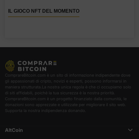
IL GIOCO NFT DEL MOMENTO
ComprareBitcoin.com è un sito di informazione indipendente dove
gli appassionati di cripto, novizi e esperti, possono informarsi in
maniera strutturata.La nostra unica regola è che ci occupiamo solo
di siti affidabili, poiché la tua sicurezza è la nostra priorità.
ComprareBitcoin.com è un progetto finanziato dalla comunità, le
donazioni sono apprezzate e utilizzate per migliorare il sito web.
Supporta la nostra indipendenza donando.
AltCoin
Ethereum (ETH)