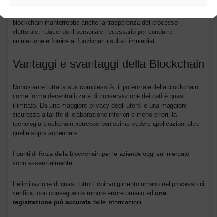
Ogni voto verrebbe memorizzato come un blocco sulla blockchain,
rendendone quasi impossibile la manomissione. Il protocollo
blockchain manterrebbe anche la trasparenza del processo
elettorale, riducendo il personale necessario per condurre
un’elezione e fornire ai funzionari risultati immediati.
Vantaggi e svantaggi della Blockchain
Nonostante tutta la sua complessità, il potenziale della blockchain
come forma decentralizzata di conservazione dei dati è quasi
illimitato. Da una maggiore privacy degli utenti e una maggiore
sicurezza a tariffe di elaborazione inferiori e meno errori, la
tecnologia blockchain potrebbe benissimo vedere applicazioni oltre
quelle sopra accennate.
I punti di forza della blockchain per le aziende oggi sul mercato
sono essenzialmente:
L’eliminazione di quasi tutto il coinvolgimento umano nel processo di
verifica, con conseguente minore errore umano ed
una
registrazione più accurata
delle informazioni.