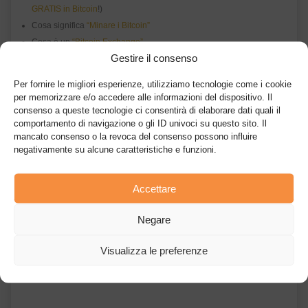
GRATIS in Bitcoin
!)
Cosa significa
“Minare i Bitcoin”
Cosa è un
“Bitcoin Exchange”
Gestire il consenso
Cosa significa
“ICO – Initial Coin Offerings”
Per fornire le migliori esperienze, utilizziamo tecnologie come i cookie
per memorizzare e/o accedere alle informazioni del dispositivo. Il
consenso a queste tecnologie ci consentirà di elaborare dati quali il
comportamento di navigazione o gli ID univoci su questo sito. Il
mancato consenso o la revoca del consenso possono influire
negativamente su alcune caratteristiche e funzioni.
Accettare
Negare
Articolo precedente
Articolo successivo
Come trasferire
Tutto quello che c’è da
criptovalute da
sapere di tasse e legge
Visualizza le preferenze
Coinbase a Ledger
su Bitcoin
Nano