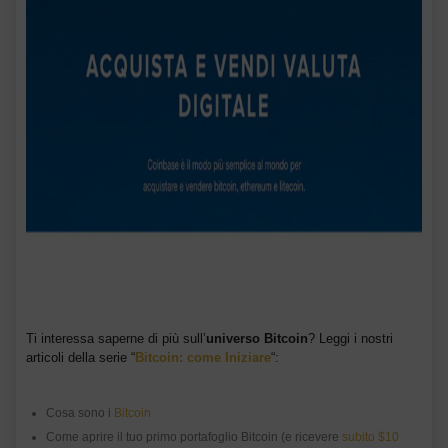
Ti interessa saperne di più sull’
universo Bitcoin
? Leggi i nostri
articoli della serie “
Bitcoin: come Iniziare
“:
Cosa sono i
Bitcoin
Come aprire il tuo primo portafoglio Bitcoin (e ricevere
subito $10