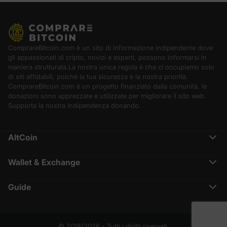
ComprareBitcoin.com è un sito di informazione indipendente dove
gli appassionati di cripto, novizi e esperti, possono informarsi in
maniera strutturata.La nostra unica regola è che ci occupiamo solo
di siti affidabili, poiché la tua sicurezza è la nostra priorità.
ComprareBitcoin.com è un progetto finanziato dalla comunità, le
donazioni sono apprezzate e utilizzate per migliorare il sito web.
Supporta la nostra indipendenza donando.
AltCoin
Ethereum (ETH)
Cardano (ADA)
Wallet & Exchange
Polkadot (DOT)
Binance Recensione
Chainlink (LINK)
Crypto.com Recensione
Solana (SOL)
Guide
Nexo Recensione
Terra (LUNA)
Cos’è CoinMarketCap
Coinbase
XRP (XRP)
Che cos’è Lightning Network
Metamask
BNB (BNB)
Che cos’è la Proof of Existence
Ledger Nano vs Trezor
Polygon (MATIC)
Tasse e leggi su Bitcoin
© 2018/2026 - Tutti i diritti riservati.