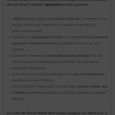
che servirà per compiere
operazioni
in tutta sicurezza.
I
Wallet
facilitano l’
invio
e la
ricezione
di
Bitcoin
. Consentono di fare
acquisti online (negli shop dove è accettata la criptovaluta) e
trasferimenti tra utenti.
Permettono di
visualizzare il “saldo”
, monitorano tutte le
transazioni
personali
e
conservano lo storico
, esattamente come un conto
bancario.
È possibile installare un
numero illimitato di portafogli
e non c’è
limite al numero di address (chiavi pubbliche) che ogni singolo
portafoglio può generare.
Quasi tutti portafogli bitcoin trattengono una
piccola commissione
,
limitata al solo invio di Bitcoin
Il Wallet di Bitcoin è disponibile in molte forme:
desktop
,
mobile
,
web
e
hardware
(pendrive USB) sono i quattro principali tipi di portafogli
utilizzati.
La scelta del Bitcoin Wallet deve essere eseguita con attenzione, in