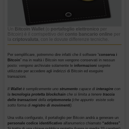
Un
Bitcoin Wallet
(o
portafoglio elettronico
per
Bitcoin) è il corrispettivo del
conto bancario online
per
la
criptovaluta
, con le dovute differenze tecniche.
Per semplificare, potremmo dire infatti che il software “
conserva i
Bitcoin
” ma in realtà i Bitcoin non vengono conservati in nessun
posto: vengono archiviate solamente le
informazioni
segrete
utilizzate per accedere agli indirizzi di Bitcoin ed eseguire
transazioni.
Il
Wallet
è semplicemente uno
strumento
capace di
interagire
con
la
tecnologia protetta blockchain
che si limita a tenere
traccia
delle transazioni
della
criptomoneta
(che appunto esiste solo
sotto forma di
registro di movimenti
).
Una volta configurato, il portafoglio per Bitcoin andrà a generare un
personale codice identificativo
alfanumerico chiamato
“address”
.
Si tratta di una chiave pubblica protetta (lunga in media 33 caratteri)