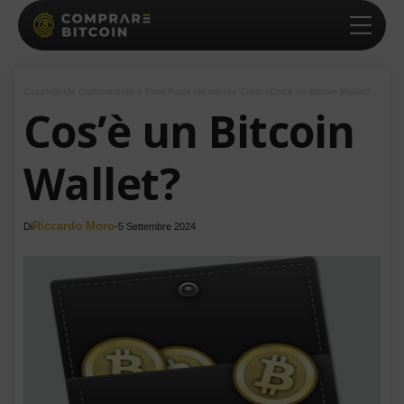
Casa
>
Guide Criptomonete e Primi Passi nel mondo Cripto
>
Cos’è un Bitcoin Wallet?
Cos’è un Bitcoin
Wallet?
Riccardo Moro
Di
-
5 Settembre 2024