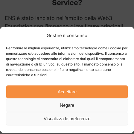
Service?
ENS è stato lanciato nell’ambito della Web3
Foundation con l’impegno di tre figure principali.
Gestire il consenso
Complessivamente, queste tre figure di spicco
hanno dato vita alla criptovaluta ENS, rendendola
Per fornire le migliori esperienze, utilizziamo tecnologie come i cookie per
memorizzare e/o accedere alle informazioni del dispositivo. Il consenso a
uno dei progetti più floridi del mercato attuale.
queste tecnologie ci consentirà di elaborare dati quali il comportamento
di navigazione o gli ID univoci su questo sito. Il mancato consenso o la
revoca del consenso possono influire negativamente su alcune
Cosa rende unico il
Ethereum Name
caratteristiche e funzioni.
Service
?
Accettare
La Ethereum Name Service crypto è dotata di un
Negare
ampio spettro di caratteristiche uniche che
distinguono questo asset da altri presenti sul
Visualizza le preferenze
mercato delle criptovalute.