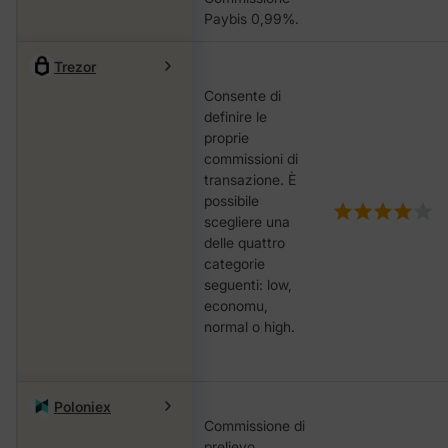
Paybis 0,99%.
Trezor
Consente di
definire le
proprie
commissioni di
transazione. È
possibile
scegliere una
delle quattro
categorie
seguenti: low,
economu,
nоrmаl o hіgh.
Poloniex
Commissione di
prelievo