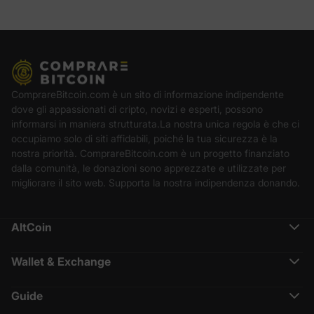
ComprareBitcoin.com è un sito di informazione indipendente
dove gli appassionati di cripto, novizi e esperti, possono
informarsi in maniera strutturata.La nostra unica regola è che ci
occupiamo solo di siti affidabili, poiché la tua sicurezza è la
nostra priorità. ComprareBitcoin.com è un progetto finanziato
dalla comunità, le donazioni sono apprezzate e utilizzate per
migliorare il sito web. Supporta la nostra indipendenza donando.
AltCoin
Ethereum (ETH)
Cardano (ADA)
Wallet & Exchange
Polkadot (DOT)
Binance Recensione
Chainlink (LINK)
Crypto.com Recensione
Solana (SOL)
Guide
Nexo Recensione
Terra (LUNA)
Cos’è CoinMarketCap
Coinbase