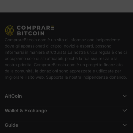
ComprareBitcoin.com è un sito di informazione indipendente
dove gli appassionati di cripto, novizi e esperti, possono
informarsi in maniera strutturata.La nostra unica regola è che ci
occupiamo solo di siti affidabili, poiché la tua sicurezza è la
nostra priorità. ComprareBitcoin.com è un progetto finanziato
dalla comunità, le donazioni sono apprezzate e utilizzate per
migliorare il sito web. Supporta la nostra indipendenza donando.
AltCoin
Ethereum (ETH)
Cardano (ADA)
Wallet & Exchange
Polkadot (DOT)
Binance Recensione
Chainlink (LINK)
Crypto.com Recensione
Solana (SOL)
Guide
Nexo Recensione
Terra (LUNA)
Cos’è CoinMarketCap
Coinbase