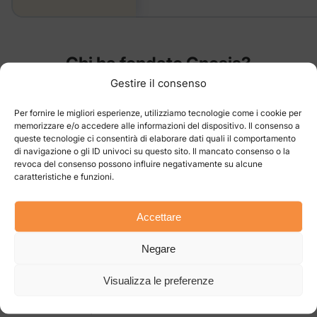
Chi ha fondato
Gnosis
?
Gestire il consenso
GNO è stato lanciato nell’ambito della Web3
Per fornire le migliori esperienze, utilizziamo tecnologie come i cookie per
Foundation con l’impegno di tre figure principali.
memorizzare e/o accedere alle informazioni del dispositivo. Il consenso a
queste tecnologie ci consentirà di elaborare dati quali il comportamento
Complessivamente, queste tre figure di spicco
di navigazione o gli ID univoci su questo sito. Il mancato consenso o la
revoca del consenso possono influire negativamente su alcune
hanno dato vita alla criptovaluta GNO, rendendola
caratteristiche e funzioni.
uno dei progetti più floridi del mercato attuale.
Accettare
Cosa rende unico il
Gnosis
?
Negare
La Gnosis crypto è dotata di un ampio spettro di
Visualizza le preferenze
caratteristiche uniche che distinguono questo
asset da altri presenti sul mercato delle