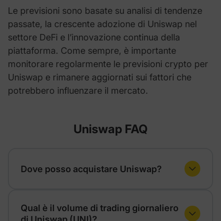
Le previsioni sono basate su analisi di tendenze
passate, la crescente adozione di Uniswap nel
settore DeFi e l’innovazione continua della
piattaforma. Come sempre, è importante
monitorare regolarmente le previsioni crypto per
Uniswap e rimanere aggiornati sui fattori che
potrebbero influenzare il mercato.
Uniswap FAQ
Dove posso acquistare Uniswap?
Uniswap (UNI) è disponibile su diversi
Qual è il volume di trading giornaliero
comparatori di exchange centralizzati che
di Uniswap (UNI)?