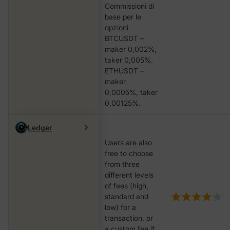
Commissioni di
base per le
opzioni
BTCUSDT –
maker 0,002%,
taker 0,005%.
ETHUSDT –
maker
0,0005%, taker
0,00125%.
Ledger
Users are also
free to choose
from three
different levels
of fees (high,
standard and
low) for a
transaction, or
a custom fee if