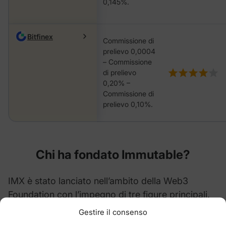
0,145%.
Bitfinex
Commissione di
prelievo 0,0004
– Commissione
di prelievo
0,20% –
Commissione di
prelievo 0,10%.
Chi ha fondato
Immutable
?
IMX è stato lanciato nell’ambito della Web3
Foundation con l’impegno di tre figure principali.
Gestire il consenso
Complessivamente, queste tre figure di spicco