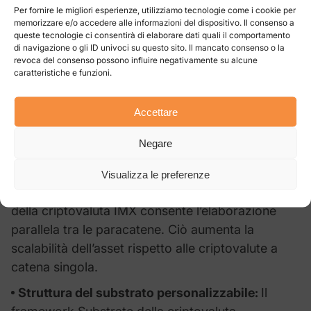
hanno dato vita alla criptovaluta IMX, rendendola
Per fornire le migliori esperienze, utilizziamo tecnologie come i cookie per
memorizzare e/o accedere alle informazioni del dispositivo. Il consenso a
uno dei progetti più floridi del mercato attuale.
queste tecnologie ci consentirà di elaborare dati quali il comportamento
di navigazione o gli ID univoci su questo sito. Il mancato consenso o la
revoca del consenso possono influire negativamente su alcune
Cosa rende unico il
Immutable
?
caratteristiche e funzioni.
La Immutable crypto è dotata di un ampio spettro
Accettare
di caratteristiche uniche che distinguono questo
asset da altri presenti sul mercato delle
Negare
criptovalute.
Visualizza le preferenze
Rete multicatena scalabile:
Il design condiviso
della criptovaluta IMX consente l’elaborazione
parallela tra le paracatene. Ciò aumenta la
scalabilità dell’asset rispetto alle criptovalute a
catena singola.
Struttura del substrato personalizzabile:
Il