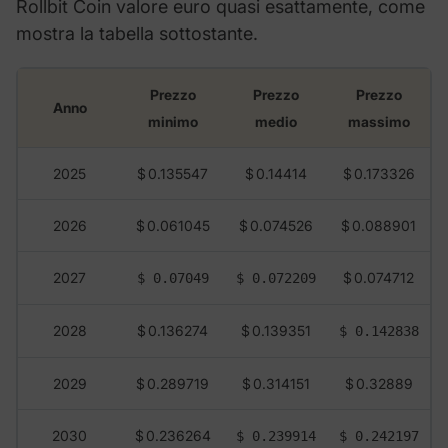
Rollbit Coin valore euro quasi esattamente, come
mostra la tabella sottostante.
Prezzo
Prezzo
Prezzo
Anno
minimo
medio
massimo
2025
$ 0.135547
$ 0.14414
$ 0.173326
2026
$ 0.061045
$ 0.074526
$ 0.088901
2027
$ 0.074712
$ 0.07049
$ 0.072209
2028
$ 0.136274
$ 0.139351
$ 0.142838
2029
$ 0.289719
$ 0.314151
$ 0.32889
2030
$ 0.236264
$ 0.239914
$ 0.242197