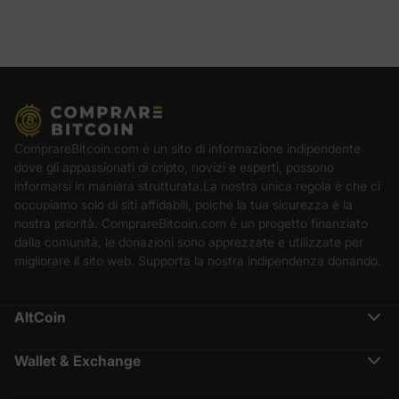
ComprareBitcoin.com è un sito di informazione indipendente
dove gli appassionati di cripto, novizi e esperti, possono
informarsi in maniera strutturata.La nostra unica regola è che ci
occupiamo solo di siti affidabili, poiché la tua sicurezza è la
nostra priorità. ComprareBitcoin.com è un progetto finanziato
dalla comunità, le donazioni sono apprezzate e utilizzate per
migliorare il sito web. Supporta la nostra indipendenza donando.
AltCoin
Ethereum (ETH)
Cardano (ADA)
Wallet & Exchange
Polkadot (DOT)
Binance Recensione
Chainlink (LINK)
Crypto.com Recensione