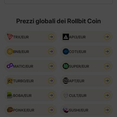
Prezzi globali dei Rollbit Coin
TRX/EUR
API3/EUR
BNB/EUR
COTI/EUR
MATIC/EUR
SUPER/EUR
TURBO/EUR
APT/EUR
BOBA/EUR
CULT/EUR
PONKE/EUR
SUSHI/EUR