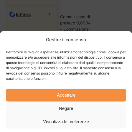
Bitfinex
Commissione di
prelievo 0,0004
– Commissione
di prelievo
Gestire il consenso
0,20% –
Commissione di
Per fornire le migliori esperienze, utilizziamo tecnologie come i cookie per
prelievo 0,10%.
memorizzare e/o accedere alle informazioni del dispositivo. Il consenso a
queste tecnologie ci consentirà di elaborare dati quali il comportamento
di navigazione o gli ID univoci su questo sito. Il mancato consenso o la
revoca del consenso possono influire negativamente su alcune
caratteristiche e funzioni.
Chi ha fondato
Rollbit Coin
?
Accettare
RLB è stato lanciato nell’ambito della Web3
Foundation con l’impegno di tre figure principali.
Negare
Complessivamente, queste tre figure di spicco
Visualizza le preferenze
hanno dato vita alla criptovaluta RLB, rendendola