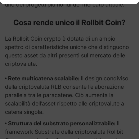
uno dei progetti più floridi del mercato attuale.
Cosa rende unico il
Rollbit Coin
?
La Rollbit Coin crypto è dotata di un ampio
spettro di caratteristiche uniche che distinguono
questo asset da altri presenti sul mercato delle
criptovalute.
Rete multicatena scalabile:
Il design condiviso
della criptovaluta RLB consente l’elaborazione
parallela tra le paracatene. Ciò aumenta la
scalabilità dell’asset rispetto alle criptovalute a
catena singola.
Struttura del substrato personalizzabile:
Il
framework Substrate della criptovaluta Rollbit