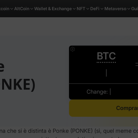
tcoin
AltCoin
Wallet & Exchange
NFT
DeFi
Metaverso
Gu
e
ONKE)
Compra
na che si è distinta è
Ponke (PONKE)
(sì, quel meme c