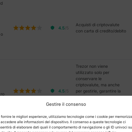
rd
Acquisti di criptovalute
4.5
/5
con carta di credito/debito
 o
Trezor non viene
utilizzato solo per
conservare le
criptovalute, ma anche
4.5
/5
per gestirle, garantire la
tro
sicurezza e aumentare la
consapevolezza dei rischi
Gestire il consenso
.
nello spazio delle
criptovalute
 fornire le migliori esperienze, utilizziamo tecnologie come i cookie per memorizz
 accedere alle informazioni del dispositivo. Il consenso a queste tecnologie ci
sentirà di elaborare dati quali il comportamento di navigazione o gli ID univoci su