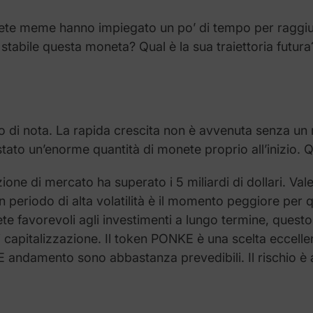
ete meme hanno impiegato un po’ di tempo per raggiung
abile questa moneta? Qual è la sua traiettoria futura? C
 di nota. La rapida crescita non è avvenuta senza un
stato un’enorme quantità di monete proprio all’inizio. Q
zione di mercato ha superato i 5 miliardi di dollari. Val
 periodo di alta volatilità è il momento peggiore per qu
ete favorevoli agli investimenti a lungo termine, questo
di capitalizzazione. Il token PONKE è una scelta eccelle
E andamento sono abbastanza prevedibili. Il rischio è al