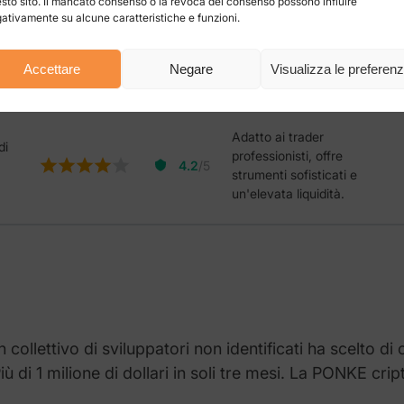
Adatto ai trader alla
sto sito. Il mancato consenso o la revoca del consenso possono influire
ativamente su alcune caratteristiche e funzioni.
ne
ricerca di altcoin. Dispone
3.5
/5
di una varietà di coppie di
trading e di funzioni per il
Accettare
Negare
Visualizza le preferen
trading a margine.
Adatto ai trader
di
professionisti, offre
4.2
/5
strumenti sofisticati e
un'elevata liquidità.
ollettivo di sviluppatori non identificati ha scelto di
di 1 milione di dollari in soli tre mesi. La PONKE cri