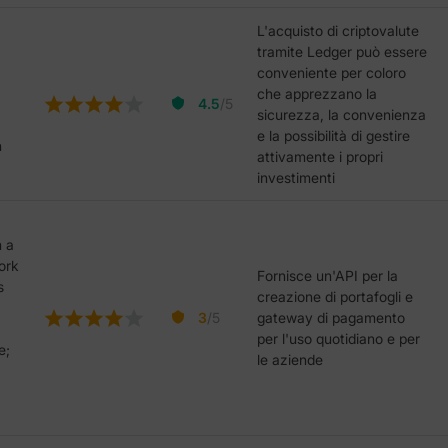
L'acquisto di criptovalute
tramite Ledger può essere
conveniente per coloro
che apprezzano la
4.5
/5
sicurezza, la convenienza
e la possibilità di gestire
n
attivamente i propri
investimenti
m a
ork
Fornisce un'API per la
s
creazione di portafogli e
3
/5
gateway di pagamento
per l'uso quotidiano e per
e;
le aziende