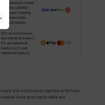
sotto forma di cedole
spot fino a $1000.
Bonus per il trading
sui futures sotto
ze
forma di cedole.
18% di commissioni
dai referral di livello 1,
6% dai referral di
+1
livello 2 e 2% dai
referral di livello 3.
 creare una criptovaluta ispirata al famoso
ptovaluta deve gran parte della sua