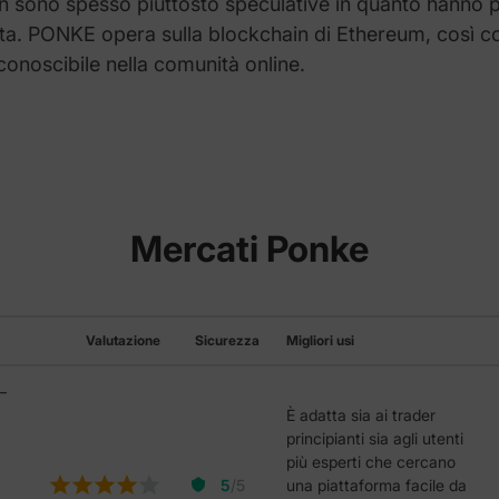
n sono spesso piuttosto speculative in quanto hanno
ta.
PONKE
opera sulla blockchain di Ethereum, così co
onoscibile nella comunità online.
Mercati Ponke
Valutazione
Sicurezza
Migliori usi
–
È adatta sia ai trader
principianti sia agli utenti
più esperti che cercano
5
/5
una piattaforma facile da