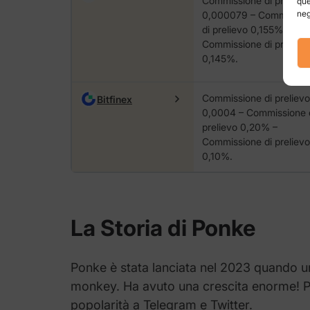
Commissione di prelievo
que
neg
0,000079 – Commissio
di prelievo 0,155% –
Commissione di prelievo
0,145%.
Commissione di prelievo
Bitfinex
0,0004 – Commissione 
prelievo 0,20% –
Commissione di prelievo
0,10%.
La Storia di Ponke
Ponke è stata lanciata nel 2023 quando un c
monkey. Ha avuto una crescita enorme! Più 
popolarità a Telegram e Twitter.