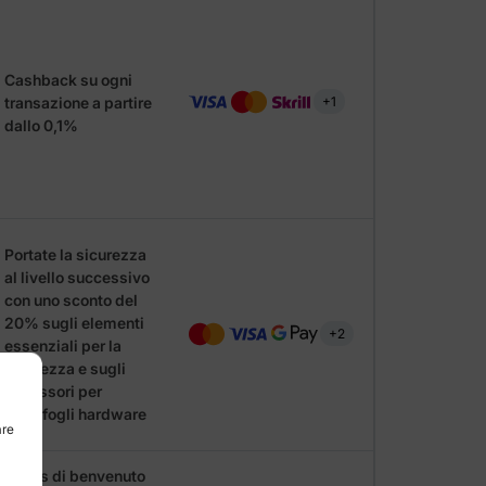
Cashback su ogni
transazione a partire
+1
dallo 0,1%
Portate la sicurezza
al livello successivo
con uno sconto del
20% sugli elementi
+2
essenziali per la
sicurezza e sugli
accessori per
portafogli hardware
are
Bonus di benvenuto