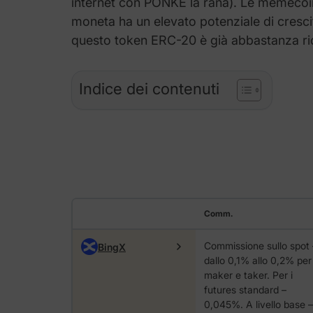
internet con
PONKE
la rana). Le memecoi
moneta ha un elevato potenziale di cresci
questo token ERC-20 è già abbastanza ric
Indice dei contenuti
Comm.
Commissione sullo spot 
BingX
dallo 0,1% allo 0,2% per
maker e taker. Per i
futures standard –
0,045%. A livello base –