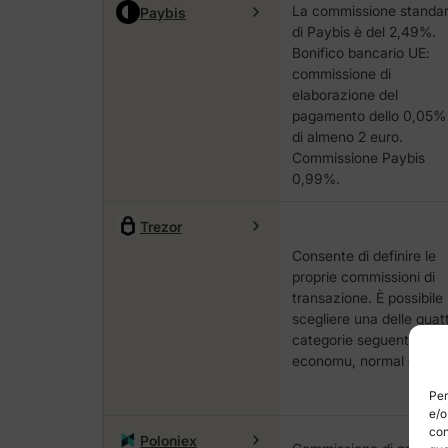
La commissione standa
Paybis
di Paybis è del 2,49%.
Bonifico bancario UE:
commissione di
elaborazione del
pagamento dello 0,05%
di almeno 2 euro.
Commissione Paybis
0,99%.
Trezor
Consente di definire le
proprie commissioni di
transazione. È possibile
scegliere una delle quat
categorie seguenti: low,
economu, nоrmаl o hіgh
Per
e/o
con
Poloniex