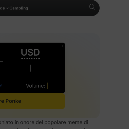
ide
Gambling
re Ponke
oniato in onore del popolare meme di