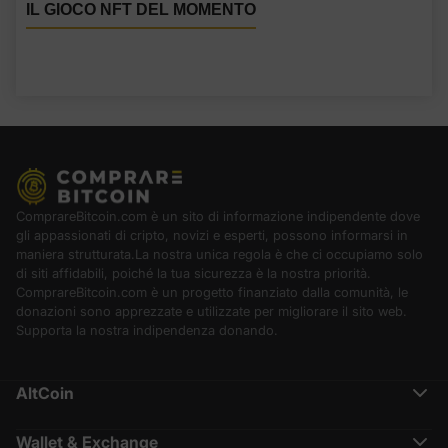
IL GIOCO NFT DEL MOMENTO
ComprareBitcoin.com è un sito di informazione indipendente dove
gli appassionati di cripto, novizi e esperti, possono informarsi in
maniera strutturata.La nostra unica regola è che ci occupiamo solo
di siti affidabili, poiché la tua sicurezza è la nostra priorità.
ComprareBitcoin.com è un progetto finanziato dalla comunità, le
donazioni sono apprezzate e utilizzate per migliorare il sito web.
Supporta la nostra indipendenza donando.
AltCoin
Ethereum (ETH)
Cardano (ADA)
Wallet & Exchange