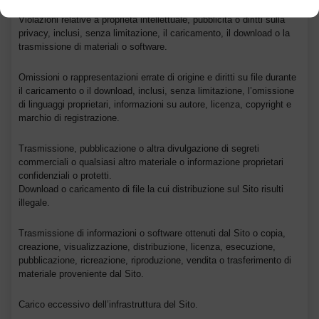
Violazioni relative a proprietà intellettuale, pubblicità o diritti sulla
privacy, inclusi, senza limitazione, il caricamento, il download o la
trasmissione di materiali o software.
Omissioni o rappresentazioni errate di origine e diritti su file durante
il caricamento o il download, inclusi, senza limitazione, l’omissione
di linguaggi proprietari, informazioni su autore, licenza, copyright e
marchio di registrazione.
Trasmissione, pubblicazione o altra divulgazione di segreti
commerciali o qualsiasi altro materiale o informazione proprietari
confidenziali o protetti.
Download o caricamento di file la cui distribuzione sul Sito risulti
illegale.
Trasmissione di informazioni o software ottenuti dal Sito o copia,
creazione, visualizzazione, distribuzione, licenza, esecuzione,
pubblicazione, ricreazione, riproduzione, vendita o trasferimento di
materiale proveniente dal Sito.
Carico eccessivo dell’infrastruttura del Sito.