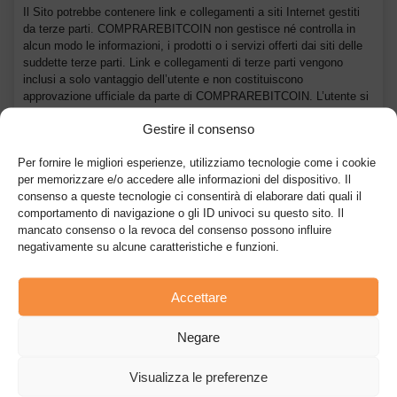
Il Sito potrebbe contenere link e collegamenti a siti Internet gestiti
da terze parti. COMPRAREBITCOIN non gestisce né controlla in
alcun modo le informazioni, i prodotti o i servizi offerti dai siti delle
suddette terze parti. Link e collegamenti di terze parti vengono
inclusi a solo vantaggio dell’utente e non costituiscono
approvazione ufficiale da parte di COMPRAREBITCOIN. L’utente si
assume la piena responsabilità per l’utilizzo di link e collegamenti
Gestire il consenso
indici di terze parti.
Per fornire le migliori esperienze, utilizziamo tecnologie come i cookie
Limitazioni di utilizzo
per memorizzare e/o accedere alle informazioni del dispositivo. Il
consenso a queste tecnologie ci consentirà di elaborare dati quali il
L’utente accetta di utilizzare il Sito esclusivamente per usufruire dei
comportamento di navigazione o gli ID univoci su questo sito. Il
servizi offerti da COMPRAREBITCOIN.
mancato consenso o la revoca del consenso possono influire
negativamente su alcune caratteristiche e funzioni.
L’utente accetta di non abusare del Sito. Gli “abusi” includono,
senza limitazione, l’utilizzo del Sito per: calunnia, molestia,
persecuzione, minaccia, abuso o altra violazione dei diritti stabiliti
Accettare
dalla legge.
Negare
Qualsiasi danno o interferenza alle attività di computer e software
altrui, inclusi, senza limitazione, il caricamento, il download o la
Visualizza le preferenze
trasmissione di file corrotti o di virus.