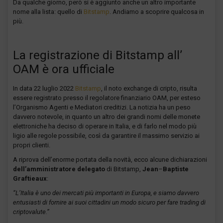
Da qualche giorno, però si è aggiunto anche un altro importante
nome alla lista: quello di
Bitstamp
. Andiamo a scoprire qualcosa in
più.
La registrazione di Bitstamp all’
OAM è ora ufficiale
In data 22 luglio 2022
Bitstamp
, il noto exchange di cripto, risulta
essere registrato presso il regolatore finanziario OAM, per esteso
l’Organismo Agenti e Mediatori creditizi. La notizia ha un peso
davvero notevole, in quanto un altro dei grandi nomi delle monete
elettroniche ha deciso di operare in Italia, e di farlo nel modo più
ligio alle regole possibile, così da garantire il massimo servizio ai
propri clienti.
A riprova dell’enorme portata della novità, ecco alcune dichiarazioni
dell’amministratore delegato
di Bitstamp,
Jean
–
Baptiste
Graftieaux
:
“L’Italia è uno dei mercati più importanti in Europa, e siamo davvero
entusiasti di fornire ai suoi cittadini un modo sicuro per fare trading di
criptovalute.”