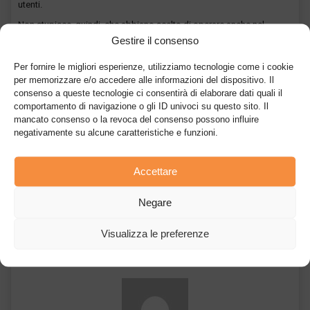
utenti.
Non stupisce, quindi, che abbiano scelto di operare anche nel
nostro territorio nazionale, avendo già di per sé una
Gestire il consenso
regolamentazione interna molto attenta alla sicurezza degli utenti.
Per fornire le migliori esperienze, utilizziamo tecnologie come i cookie
per memorizzare e/o accedere alle informazioni del dispositivo. Il
Raccomandiamo anche Bitget
consenso a queste tecnologie ci consentirà di elaborare dati quali il
comportamento di navigazione o gli ID univoci su questo sito. Il
mancato consenso o la revoca del consenso possono influire
negativamente su alcune caratteristiche e funzioni.
Accettare
Articolo precedente
Articolo successivo
Anche il vino è su
Shiba Ethernity: è
Negare
blockchain: Wine Protocol
finalmente arriva il
è la novità più gustosa
gioco di Shiba Inu
Visualizza le preferenze
dell’anno
Coin