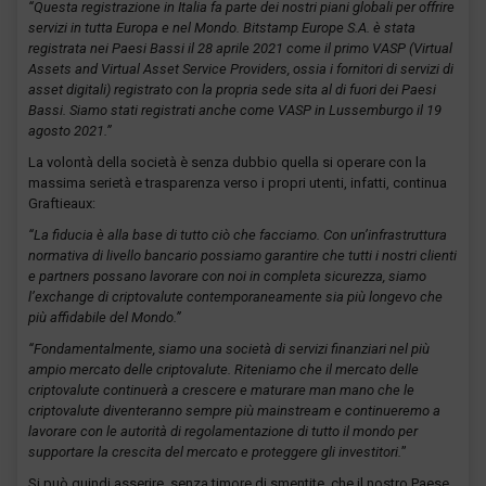
“Questa registrazione in Italia fa parte dei nostri piani globali per offrire
servizi in tutta Europa e nel Mondo. Bitstamp Europe S.A. è stata
registrata nei Paesi Bassi il 28 aprile 2021 come il primo VASP (Virtual
Assets and Virtual Asset Service Providers, ossia i fornitori di servizi di
asset digitali) registrato con la propria sede sita al di fuori dei Paesi
Bassi. Siamo stati registrati anche come VASP in Lussemburgo il 19
agosto 2021.”
La volontà della società è senza dubbio quella si operare con la
massima serietà e trasparenza verso i propri utenti, infatti, continua
Graftieaux:
“La fiducia è alla base di tutto ciò che facciamo. Con un’infrastruttura
normativa di livello bancario possiamo garantire che tutti i nostri clienti
e partners possano lavorare con noi in completa sicurezza, siamo
l’exchange di criptovalute contemporaneamente sia più longevo che
più affidabile del Mondo.”
“Fondamentalmente, siamo una società di servizi finanziari nel più
ampio mercato delle criptovalute. Riteniamo che il mercato delle
criptovalute continuerà a crescere e maturare man mano che le
criptovalute diventeranno sempre più mainstream e continueremo a
lavorare con le autorità di regolamentazione di tutto il mondo per
supportare la crescita del mercato e proteggere gli investitori.
”
Si può quindi asserire, senza timore di smentite, che il nostro Paese