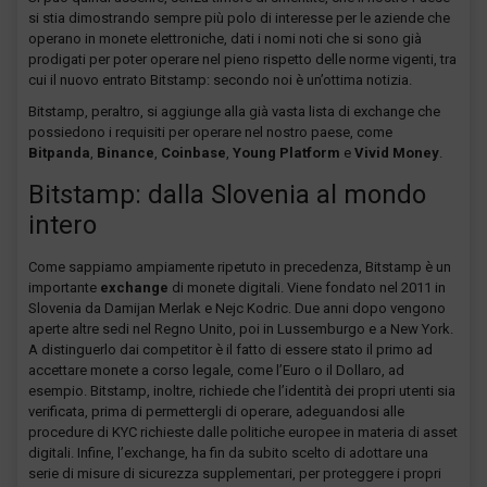
si stia dimostrando sempre più polo di interesse per le aziende che
operano in monete elettroniche, dati i nomi noti che si sono già
prodigati per poter operare nel pieno rispetto delle norme vigenti, tra
cui il nuovo entrato Bitstamp: secondo noi è un’ottima notizia.
Bitstamp, peraltro, si aggiunge alla già vasta lista di exchange che
possiedono i requisiti per operare nel nostro paese, come
Bitpanda
,
Binance
,
Coinbase
,
Young Platform
e
Vivid Money
.
Bitstamp: dalla Slovenia al mondo
intero
Come sappiamo ampiamente ripetuto in precedenza, Bitstamp è un
importante
exchange
di monete digitali. Viene fondato nel 2011 in
Slovenia da Damijan Merlak e Nejc Kodric. Due anni dopo vengono
aperte altre sedi nel Regno Unito, poi in Lussemburgo e a New York.
A distinguerlo dai competitor è il fatto di essere stato il primo ad
accettare monete a corso legale, come l’Euro o il Dollaro, ad
esempio. Bitstamp, inoltre, richiede che l’identità dei propri utenti sia
verificata, prima di permettergli di operare, adeguandosi alle
procedure di KYC richieste dalle politiche europee in materia di asset
digitali. Infine, l’exchange, ha fin da subito scelto di adottare una
serie di misure di sicurezza supplementari, per proteggere i propri