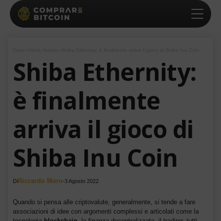
Casa
>
Ultime Notizie
>
Shiba Ethernity: è finalmente arriva il gioco di Shiba Inu Coin
Shiba Ethernity:
è finalmente
arriva il gioco di
Shiba Inu Coin
Riccardo Moro
Di
-
3 Agosto 2022
Quando si pensa alle criptovalute, generalmente, si tende a fare
associazioni di idee con argomenti complessi e articolati come la
tecnologia
blockchain
, la finanza decentralizzata, il trading: tutti