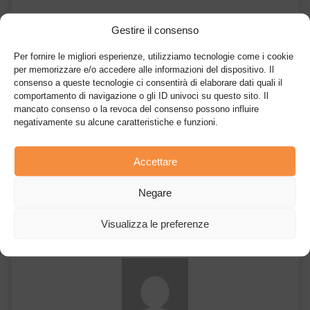
“
Siamo orgogliosi di rivelare il nome del gioco SHIB CCG, Shiba
Gestire il consenso
Eternity. Stiamo lavorando insieme a Play Side Studios su un
programma di test e un rilascio entusiasmante! Il gioco sarà
Per fornire le migliori esperienze, utilizziamo tecnologie come i cookie
disponibile sia nell’App Store di Apple che in Google Play Store
”.
per memorizzare e/o accedere alle informazioni del dispositivo. Il
consenso a queste tecnologie ci consentirà di elaborare dati quali il
A questo punto, non ci resta quindi che aspettare.
comportamento di navigazione o gli ID univoci su questo sito. Il
mancato consenso o la revoca del consenso possono influire
negativamente su alcune caratteristiche e funzioni.
Accettare
Articolo precedente
Articolo
Bitstamp arriva finalmente anche
successivo
Negare
Play to Earn: i
in Italia: ottenuta l’approvazione
migliori giochi
per operare nel nostro paese
su Ethereum
Visualizza le preferenze