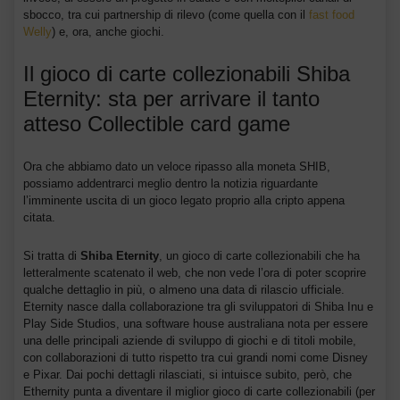
sbocco, tra cui partnership di rilevo (come quella con il
fast food
Welly
) e, ora, anche giochi.
Il gioco di carte collezionabili Shiba
Eternity: sta per arrivare il tanto
atteso Collectible card game
Ora che abbiamo dato un veloce ripasso alla moneta SHIB,
possiamo addentrarci meglio dentro la notizia riguardante
l’imminente uscita di un gioco legato proprio alla cripto appena
citata.
Si tratta di
Shiba Eternity
, un gioco di carte collezionabili che ha
letteralmente scatenato il web, che non vede l’ora di poter scoprire
qualche dettaglio in più, o almeno una data di rilascio ufficiale.
Eternity nasce dalla collaborazione tra gli sviluppatori di Shiba Inu e
Play Side Studios, una software house australiana nota per essere
una delle principali aziende di sviluppo di giochi e di titoli mobile,
con collaborazioni di tutto rispetto tra cui grandi nomi come Disney
e Pixar. Dai pochi dettagli rilasciati, si intuisce subito, però, che
Ethernity punta a diventare il miglior gioco di carte collezionabili (per