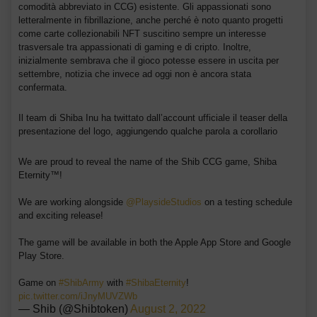
comodità abbreviato in CCG) esistente. Gli appassionati sono
letteralmente in fibrillazione, anche perché è noto quanto progetti
come carte collezionabili NFT suscitino sempre un interesse
trasversale tra appassionati di gaming e di cripto. Inoltre,
inizialmente sembrava che il gioco potesse essere in uscita per
settembre, notizia che invece ad oggi non è ancora stata
confermata.
Il team di Shiba Inu ha twittato dall’account ufficiale il teaser della
presentazione del logo, aggiungendo qualche parola a corollario
We are proud to reveal the name of the Shib CCG game, Shiba
Eternity™!
We are working alongside
@PlaysideStudios
on a testing schedule
and exciting release!
The game will be available in both the Apple App Store and Google
Play Store.
Game on
#ShibArmy
with
#ShibaEternity
!
pic.twitter.com/iJnyMUVZWb
— Shib (@Shibtoken)
August 2, 2022