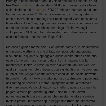
Eternity, è bene andare a fare un veloce ripasso di cosa sia
Shiba
Inu Coin
.
Shiba Inu,
abbreviata in SHIB, è un asset digitale basato
sulla blockchain di
Ethereum
, ERC-20. Viene creata un paio di anni
fa, precisamente nel 2020, come meme coin, con raffigurato un
cane di razza shiba come logo: per molti aspetti viene considerata
la sorella di Doge Coin, la prima criptovaluta nata come meme coin
e con anch’essa un cane shiba come logo. L’obiettivo degli
sviluppatori di SHIB è, infatti, da subito chiaro: diventare la meme
coin più famosa, spodestando Doge Coin.
Ma cosa significa meme coin? Con queste parole si vuole intendere
una moneta elettroniche che di fatto non possiede una propria
blockchain, in quanto si appoggia a quella di altre cripto come può
essere Ethereum, usata proprio da SHIB; l’immagine che la
rappresenta, inoltre, è presa da meme diventati virali nel web, ciò
quelle immagini, gi, foto o disegni, con significati e scritte divertenti
o ironici, che vengono continuamente condivisi nei social network.
In questo modo, a livello di marketing, si va a sfruttare la popolarità
dell’immagine basata sul meme, spingendo anche la moneta a
diventare virale. Va sottolineato che, in effetti, questa strategia ha
pagato, almeno per quanto riguarda Shiba Inu Coin: difatti,
nonostante molti fossero convinti che questa moneta si sarebbe
rivelata presto un enorme flop, o peggio una truffa, ha dimostrato,
invece, di essere un progetto in salute e con molteplici canali di