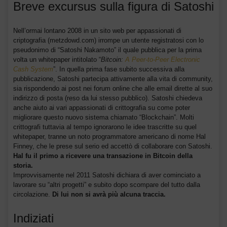
Breve excursus sulla figura di Satoshi
Nell’ormai lontano 2008 in un sito web per appassionati di
criptografia (metzdowd.com) irrompe un utente registratosi con lo
pseudonimo di “Satoshi Nakamoto” il quale pubblica per la prima
volta un whitepaper intitolato “
Bitcoin:
A Peer-to-Peer Electronic
Cash System
”. In quella prima fase subito successiva alla
pubblicazione, Satoshi partecipa attivamente alla vita di community,
sia rispondendo ai post nei forum online che alle email dirette al suo
indirizzo di posta (reso da lui stesso pubblico). Satoshi chiedeva
anche aiuto ai vari appassionati di crittografia su come poter
migliorare questo nuovo sistema chiamato “Blockchain”. Molti
crittografi tuttavia al tempo ignorarono le idee trascritte su quel
whitepaper, tranne un noto programmatore americano di nome Hal
Finney, che le prese sul serio ed accettò di collaborare con Satoshi.
Hal fu il primo a ricevere una transazione in Bitcoin della
storia.
Improvvisamente nel 2011 Satoshi dichiara di aver cominciato a
lavorare su “altri progetti” e subito dopo scompare del tutto dalla
circolazione.
Di lui non si avrà più alcuna traccia.
Indiziati