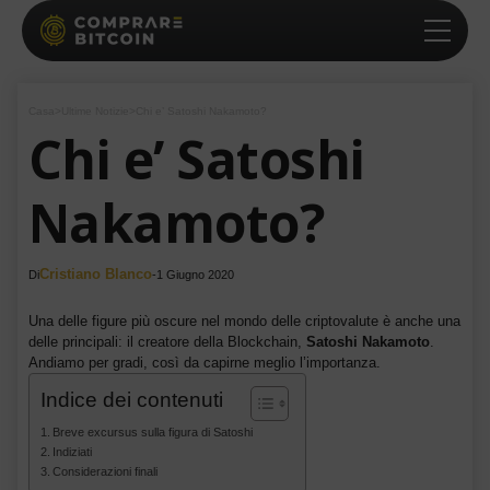
Casa
>
Ultime Notizie
>
Chi e’ Satoshi Nakamoto?
Chi e’ Satoshi
Nakamoto?
Cristiano Blanco
Di
-
1 Giugno 2020
Una delle figure più oscure nel mondo delle criptovalute è anche una
delle principali: il creatore della Blockchain,
Satoshi Nakamoto
.
Andiamo per gradi, così da capirne meglio l’importanza.
Indice dei contenuti
Breve excursus sulla figura di Satoshi
Indiziati
Considerazioni finali