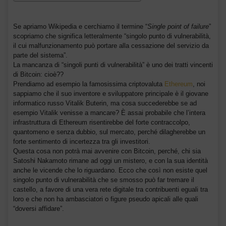
Se apriamo Wikipedia e cerchiamo il termine “
Single point of failure
”
scopriamo che significa letteralmente “singolo punto di vulnerabilità,
il cui malfunzionamento può portare alla cessazione del servizio da
parte del sistema”.
La mancanza di “singoli punti di vulnerabilità” è uno dei tratti vincenti
di Bitcoin: cioè??
Prendiamo ad esempio la famosissima criptovaluta
Ethereum
, noi
sappiamo che il suo inventore e sviluppatore principale è il giovane
informatico russo Vitalik Buterin, ma cosa succederebbe se ad
esempio Vitalik venisse a mancare? È assai probabile che l’intera
infrastruttura di Ethereum risentirebbe del forte contraccolpo,
quantomeno e senza dubbio, sul mercato, perché dilagherebbe un
forte sentimento di incertezza tra gli investitori.
Questa cosa non potrà mai avvenire con Bitcoin, perché, chi sia
Satoshi Nakamoto rimane ad oggi un mistero, e con la sua identità
anche le vicende che lo riguardano. Ecco che così non esiste quel
singolo punto di vulnerabilità che se smosso può far tremare il
castello, a favore di una vera rete digitale tra contribuenti eguali tra
loro e che non ha ambasciatori o figure pseudo apicali alle quali
“doversi affidare”.