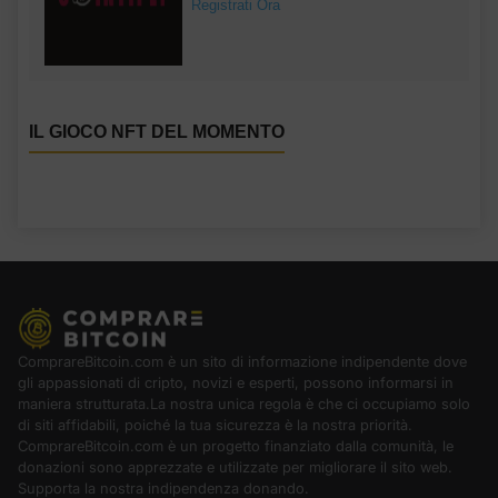
Registrati Ora
IL GIOCO NFT DEL MOMENTO
ComprareBitcoin.com è un sito di informazione indipendente dove
gli appassionati di cripto, novizi e esperti, possono informarsi in
maniera strutturata.La nostra unica regola è che ci occupiamo solo
di siti affidabili, poiché la tua sicurezza è la nostra priorità.
ComprareBitcoin.com è un progetto finanziato dalla comunità, le
donazioni sono apprezzate e utilizzate per migliorare il sito web.
Supporta la nostra indipendenza donando.