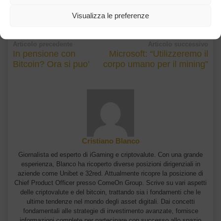
Visualizza le preferenze
Articolo precedente
Articolo successivo
In pensione con
Microsoft: “Utilizzeremo il
Bitcoin? Ora si puo’
corpo umano per il mining”
Cristiano Blanco
Giornalista ed esperto di iGaming e criptovalute. Con una grande
esperienza, Blanco ha ricoperto diverse posizioni dirigenziali in
aziende come Unibet e 32red. Attualmente ricopre la posizione di
Chief Product Officer presso ComeOn Group. Scrive su vari aspetti
delle criptovalute e del bitcoin, trattando sia i fondamenti che le
ultime tendenze nel mondo degli asset digitali. Dai concetti
fondamentali alle strategie di investimento avanzate, fornisce
informazioni complete per partecipare con successo allo spazio