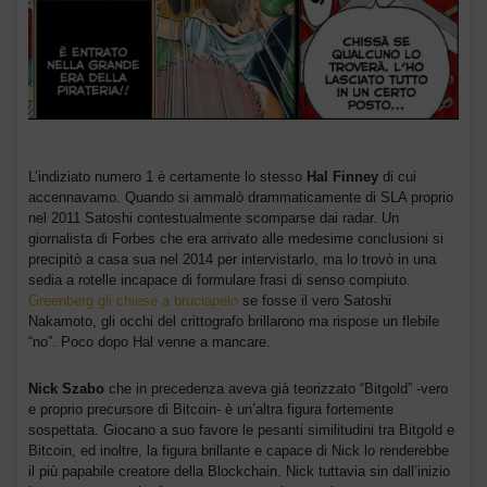
L’indiziato numero 1 è certamente lo stesso
Hal Finney
di cui
accennavamo. Quando si ammalò drammaticamente di SLA proprio
nel 2011 Satoshi contestualmente scomparse dai radar. Un
giornalista di Forbes che era arrivato alle medesime conclusioni si
precipitò a casa sua nel 2014 per intervistarlo, ma lo trovò in una
sedia a rotelle incapace di formulare frasi di senso compiuto.
Greenberg gli chiese a bruciapelo
se fosse il vero Satoshi
Nakamoto, gli occhi del crittografo brillarono ma rispose un flebile
“no”. Poco dopo Hal venne a mancare.
Nick Szabo
che in precedenza aveva già teorizzato “Bitgold” -vero
e proprio precursore di Bitcoin- è un’altra figura fortemente
sospettata. Giocano a suo favore le pesanti similitudini tra Bitgold e
Bitcoin, ed inoltre, la figura brillante e capace di Nick lo renderebbe
il più papabile creatore della Blockchain. Nick tuttavia sin dall’inizio