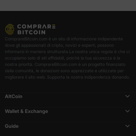
ComprareBitcoin.com è un sito di informazione indipendente
dove gli appassionati di cripto, novizi e esperti, possono
informarsi in maniera strutturata.La nostra unica regola è che ci
occupiamo solo di siti affidabili, poiché la tua sicurezza è la
nostra priorità. ComprareBitcoin.com è un progetto finanziato
dalla comunità, le donazioni sono apprezzate e utilizzate per
migliorare il sito web. Supporta la nostra indipendenza donando.
AltCoin
Ethereum (ETH)
Cardano (ADA)
Wallet & Exchange
Polkadot (DOT)
Binance Recensione
Chainlink (LINK)
Crypto.com Recensione
Solana (SOL)
Guide
Nexo Recensione
Terra (LUNA)
Cos’è CoinMarketCap
Coinbase
XRP (XRP)