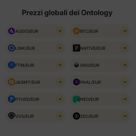
Prezzi globali dei Ontology
AUDIO/EUR
BTC/EUR
LINK/EUR
NATIVE/EUR
FTM/EUR
GNO/EUR
JASMY/EUR
PAAL/EUR
PYUSD/EUR
NEO/EUR
VVS/EUR
ZEC/EUR