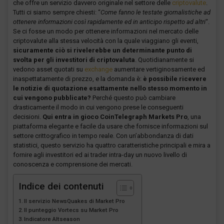
che offre un servizio davvero originale nel settore delle
criptovalute
.
Tutti ci siamo sempre chiesti: “
Come fanno le testate giornalistiche ad
ottenere informazioni così rapidamente ed in anticipo rispetto ad altri
“.
Se ci fosse un modo per ottenere informazioni nel mercato delle
criptovalute alla stessa velocità con la quale viaggiano gli eventi,
sicuramente ciò si rivelerebbe un determinante punto di
svolta per gli investitori di criptovaluta
. Quotidianamente si
vedono asset quotati su
exchange
aumentare vertiginosamente ed
inaspettatamente di prezzo, e la domanda è:
è possibile ricevere
le notizie di quotazione esattamente nello stesso momento in
cui vengono pubblicate?
Perché questo può cambiare
drasticamente il modo in cui vengono prese le conseguenti
decisioni.
Qui entra in gioco CoinTelegraph Markets Pro
, una
piattaforma elegante e facile da usare che fornisce informazioni sul
settore crittografico in tempo reale. Con un’abbondanza di dati
statistici, questo servizio ha quattro caratteristiche principali e mira a
fornire agli investitori ed ai trader intra-day un nuovo livello di
conoscenza e comprensione dei mercati.
Indice dei contenuti
Il servizio NewsQuakes di Market Pro
Il punteggio Vortecs su Market Pro
Indicatore Altseason