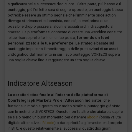
significativi nelle successive dodici ore. D’altra parte, più basso è il
punteggio, più l’effetto sarà di segno opposto, un punteggio basso
potrebbe essere un ottimo segnale che l’imminente price action
divenga storicamente ribassista; con ciò, o esci prima di un
possibile drop o piazzerai alcuni sfacciati ordini di acquisto al
ribasso. La piattaforma ti consente di creare una watchlist con tutte
le tue risorse preferite in un unico posto,
fornendo un feed
personalizzato alle tue preferenze.
Le strategie basate sul
punteggio implicano il monitoraggio delle prestazioni di un asset
crittografico dal momento in cui il suo punteggio VORTECS supera
una soglia chiave fino a raggiungere un’altra soglia chiave.
Indicatore Altseason
La caratteristica finale all’interno della piattaforma di
CoinTelegraph Markets Pro è l’Altseason Indicator
, che
funziona in modo algoritmico e molto simile al punteggio già visto
con le metriche di VORTECS. Questo non fa altro che aiutare a capire
se sia o meno un buon momento per detenere
altcoin
(ossia valute
digitale alternative a
Bitcoin
) o dare priorità agli investimenti proprio
in BTC, e questo relativamente ai successivi quattrodici giorni.