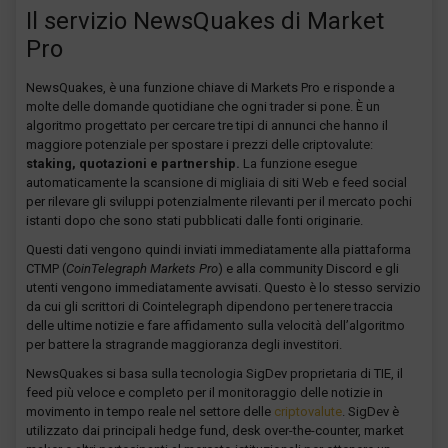
Il servizio NewsQuakes di Market
Pro
NewsQuakes, è una funzione chiave di Markets Pro e risponde a
molte delle domande quotidiane che ogni trader si pone. È un
algoritmo progettato per cercare tre tipi di annunci che hanno il
maggiore potenziale per spostare i prezzi delle criptovalute:
staking, quotazioni e partnership.
La funzione esegue
automaticamente la scansione di migliaia di siti Web e feed social
per rilevare gli sviluppi potenzialmente rilevanti per il mercato pochi
istanti dopo che sono stati pubblicati dalle fonti originarie.
Questi dati vengono quindi inviati immediatamente alla piattaforma
CTMP (
CoinTelegraph Markets Pro
) e alla community Discord e gli
utenti vengono immediatamente avvisati. Questo è lo stesso servizio
da cui gli scrittori di Cointelegraph dipendono per tenere traccia
delle ultime notizie e fare affidamento sulla velocità dell’algoritmo
per battere la stragrande maggioranza degli investitori.
NewsQuakes si basa sulla tecnologia SigDev proprietaria di TIE, il
feed più veloce e completo per il monitoraggio delle notizie in
movimento in tempo reale nel settore delle
criptovalute
. SigDev è
utilizzato dai principali hedge fund, desk over-the-counter, market