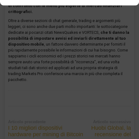
di confronto con le menti più esperte di mercati finanziari
crittografici.
Oltre a diverse sezioni di chat generale, trading e argomenti più
leggeri, ci sono anche due parti molto importanti: le sottocategorie
dedicate ai pocanzi citati NewsQuakes e VORTECS,
che ti danno la
possibilità di impostare avvisi ed inviarli direttamente al tuo
dispositivo mobile
, un fattore davvero determinante per fornirti il
più rapidamente possibile le informazioni di cui hai bisogno. Come
sappiamo i cicli economici ed i prezzi storici nei mercati hanno
sempre avuto una forte possibilità di “ricorrenza”, ed una volta
studiati tali dati storici ed applicati ad una propria strategia di
trading Markets Pro conferisce una marcia in più che completa il
pacchetto.
Articolo precedente
Articolo successivo
I 10 migliori dispositivi
Huobi Global, la
hardware per mining di Bitcoin
recensione del