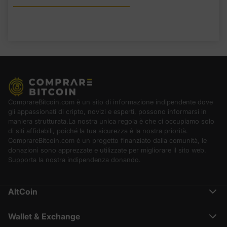
ComprareBitcoin.com è un sito di informazione indipendente dove
gli appassionati di cripto, novizi e esperti, possono informarsi in
maniera strutturata.La nostra unica regola è che ci occupiamo solo
di siti affidabili, poiché la tua sicurezza è la nostra priorità.
ComprareBitcoin.com è un progetto finanziato dalla comunità, le
donazioni sono apprezzate e utilizzate per migliorare il sito web.
Supporta la nostra indipendenza donando.
AltCoin
Ethereum (ETH)
Cardano (ADA)
Wallet & Exchange
Polkadot (DOT)
Binance Recensione