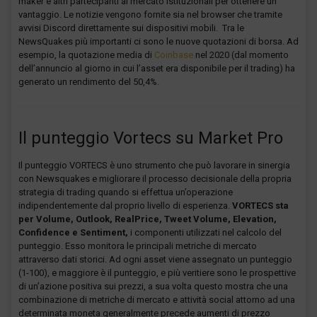
maker e altri partecipanti al mercato istituzionali per ottenere un
vantaggio. Le notizie vengono fornite sia nel browser che tramite
avvisi Discord direttamente sui dispositivi mobili. Tra le
NewsQuakes più importanti ci sono le nuove quotazioni di borsa. Ad
esempio, la quotazione media di
Coinbase
nel 2020 (dal momento
dell’annuncio al giorno in cui l’asset era disponibile per il trading) ha
generato un rendimento del 50,4%.
Il punteggio Vortecs su Market Pro
Il punteggio VORTECS è uno strumento che può lavorare in sinergia
con Newsquakes e migliorare il processo decisionale della propria
strategia di trading quando si effettua un’operazione
indipendentemente dal proprio livello di esperienza.
VORTECS sta
per
Volume, Outlook, RealPrice, Tweet Volume, Elevation,
Confidence e Sentiment,
i componenti utilizzati nel calcolo del
punteggio. Esso monitora le principali metriche di mercato
attraverso dati storici. Ad ogni asset viene assegnato un punteggio
(1-100), e maggiore è il punteggio, e più veritiere sono le prospettive
di un’azione positiva sui prezzi, a sua volta questo mostra che una
combinazione di metriche di mercato e attività social attorno ad una
determinata moneta generalmente precede aumenti di prezzo