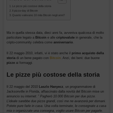
Le pizze più costose della storia
Il pizza-day di Bitcoin
Quanto valevano 10 mila Bitcoin negli anni?
Ma in quella stessa data, dieci anni fa, avveniva qualcosa di molto
particolare legato a
Bitcoin
e alle
criptovalute
in generale, che la
cripto-community celebra come
anniversario
.
Il 22 maggio 2010, infatti, vi è stato anche il
primo acquisto della
storia
di un bene pagato con
Bitcoin
. Anzi, dei beni: due buone
pizze
ai formaggi.
Le pizze più costose della storia
Il 22 maggio del 2010
Laszlo
Hanyecz
, un programmatore di
Jacksonville in Florida, affascinato dalla novità del Bitcoin mise un
annuncio su internet: ”
Pagherò 10.000 Bitcoin per due pizze.
L’ideale sarebbe due pizze grandi, così me ne avanzerà per domani.
Potete pure farle in casa. Una volta terminate, le consegnate a casa
mia o organizzate una consegna, voglio usare Bitcoin per pagarle.