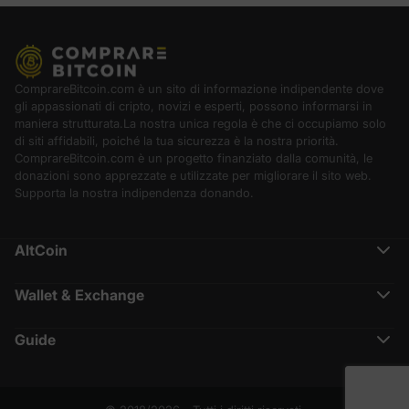
ComprareBitcoin.com è un sito di informazione indipendente dove
gli appassionati di cripto, novizi e esperti, possono informarsi in
maniera strutturata.La nostra unica regola è che ci occupiamo solo
di siti affidabili, poiché la tua sicurezza è la nostra priorità.
ComprareBitcoin.com è un progetto finanziato dalla comunità, le
donazioni sono apprezzate e utilizzate per migliorare il sito web.
Supporta la nostra indipendenza donando.
AltCoin
Ethereum (ETH)
Cardano (ADA)
Wallet & Exchange
Polkadot (DOT)
Binance Recensione
Chainlink (LINK)
Crypto.com Recensione
Solana (SOL)
Guide
Nexo Recensione
Terra (LUNA)
Cos’è CoinMarketCap
Coinbase
XRP (XRP)
Che cos’è Lightning Network
Metamask
BNB (BNB)
Che cos’è la Proof of Existence
Ledger Nano vs Trezor
Polygon (MATIC)
Tasse e leggi su Bitcoin