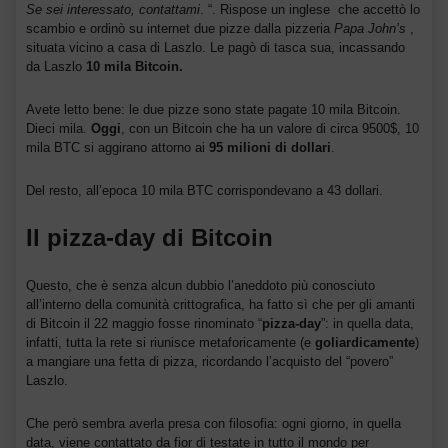
Se sei interessato, contattami
. “. Rispose un inglese che accettò lo
scambio e ordinò su internet due pizze dalla pizzeria
Papa John’s
,
situata vicino a casa di Laszlo. Le pagò di tasca sua, incassando
da Laszlo
10 mila Bitcoin.
Avete letto bene: le due pizze sono state pagate 10 mila Bitcoin.
Dieci mila.
Oggi
, con un Bitcoin che ha un valore di circa 9500$, 10
mila BTC si aggirano attorno ai
95 milioni di dollari
.
Del resto, all’epoca 10 mila BTC corrispondevano a 43 dollari.
Il pizza-day di Bitcoin
Questo, che è senza alcun dubbio l’aneddoto più conosciuto
all’interno della comunità crittografica, ha fatto sì che per gli amanti
di Bitcoin il 22 maggio fosse rinominato “
pizza-day
”: in quella data,
infatti, tutta la rete si riunisce metaforicamente (e
goliardicamente
)
a mangiare una fetta di pizza, ricordando l’acquisto del “povero”
Laszlo.
Che però sembra averla presa con filosofia: ogni giorno, in quella
data, viene contattato da fior di testate in tutto il mondo per