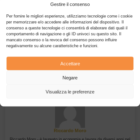
come si pensava oppure se continuerà a salire.
Gestire il consenso
Per fornire le migliori esperienze, utilizziamo tecnologie come i cookie
E’ bene ricordare che più difficile risulta da risolvere un singolo
per memorizzare e/o accedere alle informazioni del dispositivo. Il
blocco, più
energia elettrica
viene consumata, rendendo
consenso a queste tecnologie ci consentirà di elaborare dati quali il
leggermente più sconveniente l’estrazione (e la produzione) di
comportamento di navigazione o gli ID univoci su questo sito. Il
Bitcoin.
mancato consenso o la revoca del consenso possono influire
negativamente su alcune caratteristiche e funzioni.
Accettare
Articolo precedente
Articolo successivo
L’utilizzo quotidiano di
22 maggio: il pizza-
Negare
Bitcoin: miti e realta’
day di Bitcoin
Visualizza le preferenze
Riccardo Moro
Riccardo Moro - è laureato in economia e lavora da diversi anni nel