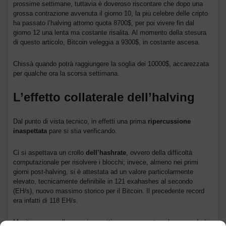
prossime settimane, tuttavia è doveroso riscontare che dopo una
grossa contrazione avvenuta il giorno 10, la più celebre delle cripto
ha passato l’halving attorno quota 8700$, per poi vivere fin dal
giorno 12 una lenta ma costante risalita. Al momento della stesura
di questo articolo, Bitcoin veleggia a 9300$, in costante ascesa.
Chissà quando potrà raggiungere la soglia dei 10000$, accarezzata
per qualche ora la scorsa settimana.
L’effetto collaterale dell’halving
Dal punto di vista tecnico, in effetti una prima
ripercussione
inaspettata
pare si stia verificando.
Ci si aspettava un crollo
dell’hashrate
, ovvero della difficoltà
computazionale per risolvere i blocchi; invece, almeno nei primi
giorni post-halving, si è attestata ad un valore particolarmente
elevato, tecnicamente definibile in 121 exahashes al secondo
(EH/s), nuovo massimo storico per il Bitcoin. Il precedente record
era infatti di 118 EH/s.
Monitoreremo nelle prossime settimane se questo valore scenderà