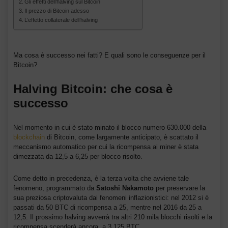
Gli effetti dell’halving sul Bitcoin
Il prezzo di Bitcoin adesso
L’effetto collaterale dell’halving
Ma cosa è successo nei fatti? E quali sono le conseguenze per il
Bitcoin?
Halving Bitcoin: che cosa è
successo
Nel momento in cui è stato minato il blocco numero 630.000 della
blockchain
di Bitcoin, come largamente anticipato, è scattato il
meccanismo automatico per cui la ricompensa ai miner è stata
dimezzata da 12,5 a 6,25 per blocco risolto.
Come detto in precedenza, è la terza volta che avviene tale
fenomeno, programmato da
Satoshi Nakamoto
per preservare la
sua preziosa criptovaluta dai fenomeni inflazionistici: nel 2012 si è
passati da 50 BTC di ricompensa a 25, mentre nel 2016 da 25 a
12,5. Il prossimo halving avverrà tra altri 210 mila blocchi risolti e la
ricompensa scenderà ancora, a 3,125 BTC.