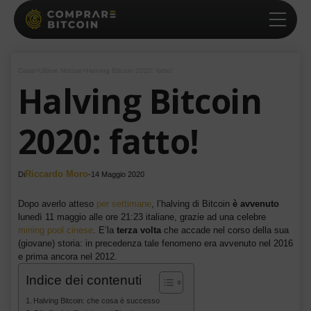
Casa
>
Ultime Notizie
>
Halving Bitcoin 2020: fatto!
Halving Bitcoin
2020: fatto!
Riccardo Moro
Di
-
14 Maggio 2020
Dopo averlo atteso
per settimane
, l’halving di Bitcoin
è avvenuto
lunedì 11 maggio alle ore 21:23 italiane, grazie ad una celebre
mining pool cinese
. E’la
terza volta
che accade nel corso della sua
(giovane) storia: in precedenza tale fenomeno era avvenuto nel 2016
e prima ancora nel 2012.
Indice dei contenuti
Halving Bitcoin: che cosa è successo