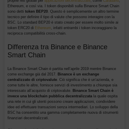
proprie reti globali per
applicazioni decentralizzate
, come
Caradano
,
Ethereum, e così via. I token disponibili sulla Binance Smart Chain
sono detti
token BEP20
. Questo è semplicemente un altro termine
tecnico per definire il tipo di valute che possono interagire con la
BSC. Lo standard BEP20 è stato creato per essere molto simile ai
token ERC20 di
Ethereum
, infatti entrambi i token incoraggiano la
reciproca compatibilità cross-chain.
Differenza tra Binance e Binance
Smart Chain
La Binance Smart Chain è partita nell’aprile 2019 mentre Binance
come exchange già dal 2017.
Binance è un exchange
centralizzato di criptovalute
. Ciò significa che è un’azienda, e
come tutte le altre, fornisce servizi di investimento a chiunque sia
interessato all’acquisto di criptovalute.
Binance Smart Chain è
invece una blockchain pubblica decentralizzata
la quale ospita
una rete in cui gli utenti possono creare applicazioni, condividere
idee ed effettuare transazioni senza intermediari. Lo sviluppo della
BSC ha consentito una gamma completamente nuova di strumenti
finanziari decentralizzati.