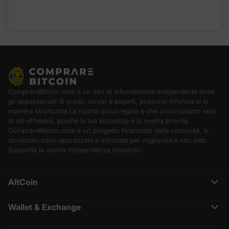
ComprareBitcoin.com è un sito di informazione indipendente dove
gli appassionati di cripto, novizi e esperti, possono informarsi in
maniera strutturata.La nostra unica regola è che ci occupiamo solo
di siti affidabili, poiché la tua sicurezza è la nostra priorità.
ComprareBitcoin.com è un progetto finanziato dalla comunità, le
donazioni sono apprezzate e utilizzate per migliorare il sito web.
Supporta la nostra indipendenza donando.
AltCoin
Ethereum (ETH)
Cardano (ADA)
Wallet & Exchange
Polkadot (DOT)
Binance Recensione
Chainlink (LINK)
Crypto.com Recensione