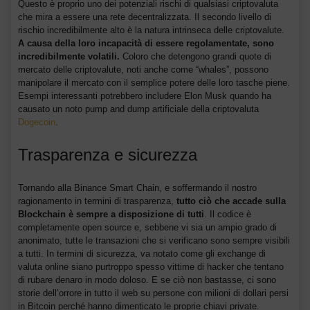
Questo è proprio uno dei potenziali rischi di qualsiasi criptovaluta
che mira a essere una rete decentralizzata. Il secondo livello di
rischio incredibilmente alto è la natura intrinseca delle criptovalute.
A causa della loro incapacità di essere regolamentate, sono
incredibilmente volatili.
Coloro che detengono grandi quote di
mercato delle criptovalute, noti anche come “whales”, possono
manipolare il mercato con il semplice potere delle loro tasche piene.
Esempi interessanti potrebbero includere Elon Musk quando ha
causato un noto pump and dump artificiale della criptovaluta
Dogecoin
.
Trasparenza e sicurezza
Tornando alla Binance Smart Chain, e soffermando il nostro
ragionamento in termini di trasparenza,
tutto ciò che accade sulla
Blockchain è sempre a disposizione di tutti
. Il codice è
completamente open source e, sebbene vi sia un ampio grado di
anonimato, tutte le transazioni che si verificano sono sempre visibili
a tutti. In termini di sicurezza, va notato come gli exchange di
valuta online siano purtroppo spesso vittime di hacker che tentano
di rubare denaro in modo doloso. E se ciò non bastasse, ci sono
storie dell’orrore in tutto il web su persone con milioni di dollari persi
in Bitcoin perché hanno dimenticato le proprie chiavi private.