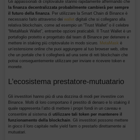
Gli appassionati di criptovalute stanno rapidamente affermando che
la finanza decentralizzata probabilmente cambierà per sempre
il futuro della finanza
. Per utilizzare la Smart Chain di Binance è
necessario farlo attraverso dei
wallet
digitali che si collegano alla
relativa blockchain, come ad esempio un “Trust Wallet” o il celebre
“MetaMask Wallet”, entrambe opzioni praticabili. Il Trust Wallet è un
portafoglio protetto e progettato dal team di Binance per detenere e
mettere in staking più criptovalute in modo sicuro.
MetaMask
è
un’estensione online che puoi aggiungere al tuo browser web, oltre
che un portale che ti collegherà ad una serie di reti blockchain che
potrai conseguentemente utilizzare per inviare e ricevere token e
monete.
L’ecosistema prestatore-mutuatario
Gli investitori hanno più di una dozzina di modi per investire con
Binance. Molti di loro comportano il prestito di denaro e lo staking il
quale rappresenta l’atto di mettere i propri fondi in un caveau e
consentire al sistema di
utilizzare tali token per mantenere il
funzionamento della blockchain
. Gli investitori possono mettere
in gioco il loro capitale nelle yield farm o prestarlo direttamente ai
mutuatari.