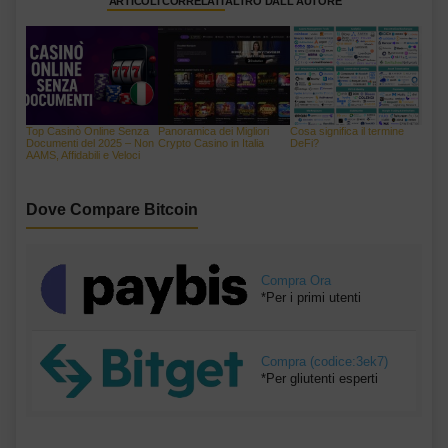
ARTICOLI CORRELATI
ALTRO DALL'AUTORE
Top Casinò Online Senza
Panoramica dei Migliori
Cosa significa il termine
Documenti del 2025 – Non
Crypto Casino in Italia
DeFi?
AAMS, Affidabili e Veloci
Dove Compare Bitcoin
Compra Ora
*Per i primi utenti
Compra (codice:3ek7)
*Per gliutenti esperti