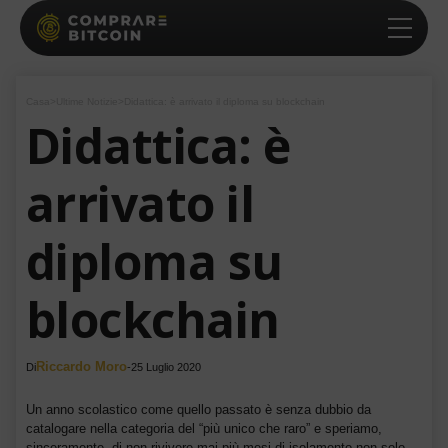
Casa
>
Ultime Notizie
>
Didattica: è arrivato il diploma su blockchain
Didattica: è
arrivato il
diploma su
blockchain
Riccardo Moro
Di
-
25 Luglio 2020
Un anno scolastico come quello passato è senza dubbio da
catalogare nella categoria del “più unico che raro” e speriamo,
sinceramente, di non rivivere mai più mesi di isolamento non solo