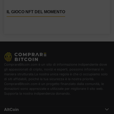
IL GIOCO NFT DEL MOMENTO
ComprareBitcoin.com è un sito di informazione indipendente dove
gli appassionati di cripto, novizi e esperti, possono informarsi in
maniera strutturata.La nostra unica regola è che ci occupiamo solo
di siti affidabili, poiché la tua sicurezza è la nostra priorità.
ComprareBitcoin.com è un progetto finanziato dalla comunità, le
donazioni sono apprezzate e utilizzate per migliorare il sito web.
Supporta la nostra indipendenza donando.
AltCoin