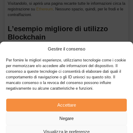
Visitandolo, si aprirà una pagina recante tutte le informazioni circa la
registrazione su
Ethereum
. Nessuno spazio, quindi, per le frodi e le
contraffazioni.
L’esempio migliore di utilizzo
Blockchain
Gestire il consenso
Questo esempio mostra come si possa condurre, perfezionare e
completare una contrattazione economica in remoto, utilizzando
Per fornire le migliori esperienze, utilizziamo tecnologie come i cookie
blockchain come il luogo pubblico in cui registrare il contratto finale,
per memorizzare e/o accedere alle informazioni del dispositivo. Il
anche quando questo riguarda la pubblica amministrazione.
consenso a queste tecnologie ci consentirà di elaborare dati quali il
comportamento di navigazione o gli ID univoci su questo sito. Il
In un periodo in cui le interazioni da remoto sono preferibili rispetto a
mancato consenso o la revoca del consenso possono influire
quelle di persona, questa soluzione apre la strada verso un nuovo
negativamente su alcune caratteristiche e funzioni.
modo di gestire una questione.
Accettare
Inoltre la registrazione dei diplomi sulla blockchain di
Ethereum
rende possibile avere certezza non solo dell’emittente, ma anche
del contenuto degli stessi, di fatto certificandone l’autenticità.
Negare
Visualizza le preferenze