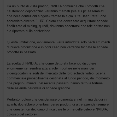
Da un punto di vista pratico, NVIDIA comunica che i prodotti che
risulteranno depotenziati verranno marcati (sia sui pc assemblati
che nelle confezioni singole) tramite la sigla “Lite Hash Rate”, che
abbreviato diventa “LHR”. Coloro che dovessero acquistare schede
finalizzate al mining, quindi, dovranno accertarsi che tale scritta non
sia riportata sulla confezione.
Questa limitazione, ovviamente, verrà introdotta solo negli strumenti
di nuova produzione e in ogni caso non verranno toccate le schede
prodotte in passato.
La scelta di NVIDIA, che come detto sta facendo discutere
enormemente, sembra atta a voler riportare nelle mani dei
videogiocatori le sorti del mercato delle loro schede video. Scelta
commerciale probabilmente destinata al lungo periodo, dal momento
che proprio i miners, nel recente passato, hanno fatto la fortuna
delle aziende hardware di schede grafiche.
Pertanto, coloro che desiderassero cimentarsi nel mining da qui in
avanti, dovrebbero orientarsi verso prodotti di altre aziende (sempre
che queste non decidano di ricalcare le orme delle celebre NVIDIA,
colosso del settore).