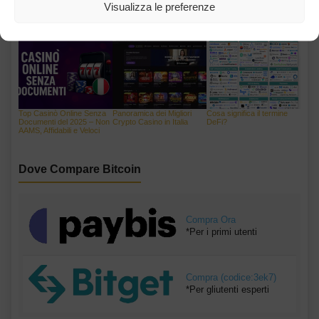
Visualizza le preferenze
ARTICOLI CORRELATI
ALTRO DALL'AUTORE
Top Casinò Online Senza
Panoramica dei Migliori
Cosa significa il termine
Documenti del 2025 – Non
Crypto Casino in Italia
DeFi?
AAMS, Affidabili e Veloci
Dove Compare Bitcoin
Compra Ora
*Per i primi utenti
Compra (codice:3ek7)
*Per gliutenti esperti