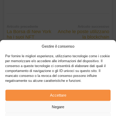
Articolo precedente
Articolo successivo
La Borsa di New York
Anche le poste utilizzano
ha i suoi NFT
la blockchain
Gestire il consenso
Per fornire le migliori esperienze, utilizziamo tecnologie come i cookie
per memorizzare e/o accedere alle informazioni del dispositivo. Il
consenso a queste tecnologie ci consentirà di elaborare dati quali il
comportamento di navigazione o gli ID univoci su questo sito. Il
mancato consenso o la revoca del consenso possono influire
Riccardo Moro
negativamente su alcune caratteristiche e funzioni.
Riccardo Moro - è laureato in economia e lavora da diversi anni nel
campo dell'economia e della finanza. Riccardo pubblica notizie,
articoli e sviluppa sceneggiature per video finalizzati alla
Accettare
promozione di nuovi progetti e token crypto. Dal 2021, Riccardo fa
parte del team di Comprarebitcoin, studiando e seguendo
Negare
attivamente lo sviluppo dell'industria delle criptovalute.