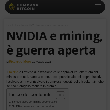
Casa
>
Ultime Notizie
>
NVIDIA e mining, è guerra aperta
NVIDIA e mining,
è guerra aperta
Riccardo Moro
Di
-
19 Maggio 2021
Il
mining
è l’attività di estrazione delle criptovalute, effettuata dai
miners che utilizzano la potenza computazionale dei propri dispotivi
hardware al fine di risolvere i complessi quesiti delle blockchain, che
se risolti erogano monete in premio.
Indice dei contenuti
Schede video per mining depotenziate
NVIDIA contro il mercato secondario