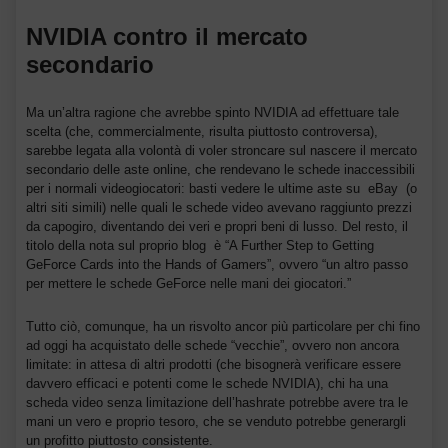
NVIDIA contro il mercato
secondario
Ma un’altra ragione che avrebbe spinto NVIDIA ad effettuare tale
scelta (che, commercialmente, risulta piuttosto controversa),
sarebbe legata alla volontà di voler stroncare sul nascere il mercato
secondario delle aste online, che rendevano le schede inaccessibili
per i normali videogiocatori: basti vedere le ultime aste su eBay (o
altri siti simili) nelle quali le schede video avevano raggiunto prezzi
da capogiro, diventando dei veri e propri beni di lusso. Del resto, il
titolo della nota sul proprio blog è “A Further Step to Getting
GeForce Cards into the Hands of Gamers”, ovvero “un altro passo
per mettere le schede GeForce nelle mani dei giocatori.”
Tutto ciò, comunque, ha un risvolto ancor più particolare per chi fino
ad oggi ha acquistato delle schede “vecchie”, ovvero non ancora
limitate: in attesa di altri prodotti (che bisognerà verificare essere
davvero efficaci e potenti come le schede NVIDIA), chi ha una
scheda video senza limitazione dell’hashrate potrebbe avere tra le
mani un vero e proprio tesoro, che se venduto potrebbe generargli
un profitto piuttosto consistente.