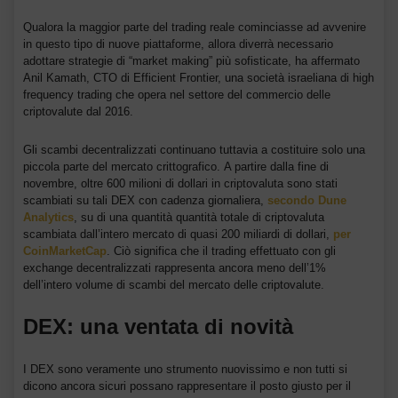
Qualora la maggior parte del trading reale cominciasse ad avvenire
in questo tipo di nuove piattaforme, allora diverrà necessario
adottare strategie di “market making” più sofisticate, ha affermato
Anil Kamath, CTO di Efficient Frontier, una società israeliana di high
frequency trading che opera nel settore del commercio delle
criptovalute dal 2016.
Gli scambi decentralizzati continuano tuttavia a costituire solo una
piccola parte del mercato crittografico. A partire dalla fine di
novembre, oltre 600 milioni di dollari in criptovaluta sono stati
scambiati su tali DEX con cadenza giornaliera,
secondo Dune
Analytics
, su di una quantità quantità totale di criptovaluta
scambiata dall’intero mercato di quasi 200 miliardi di dollari,
per
CoinMarketCap
. Ciò significa che il trading effettuato con gli
exchange decentralizzati rappresenta ancora meno dell’1%
dell’intero volume di scambi del mercato delle criptovalute.
DEX: una ventata di novità
I DEX sono veramente uno strumento nuovissimo e non tutti si
dicono ancora sicuri possano rappresentare il posto giusto per il