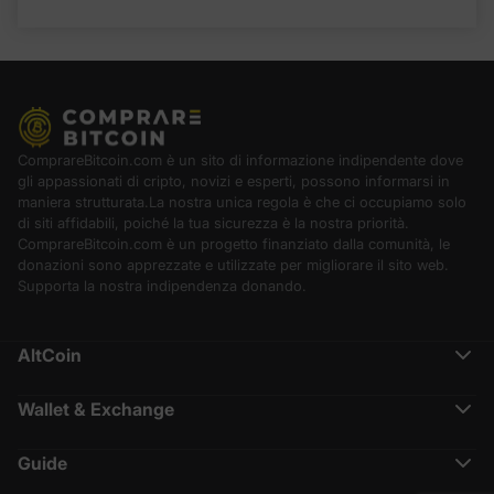
ComprareBitcoin.com è un sito di informazione indipendente dove
gli appassionati di cripto, novizi e esperti, possono informarsi in
maniera strutturata.La nostra unica regola è che ci occupiamo solo
di siti affidabili, poiché la tua sicurezza è la nostra priorità.
ComprareBitcoin.com è un progetto finanziato dalla comunità, le
donazioni sono apprezzate e utilizzate per migliorare il sito web.
Supporta la nostra indipendenza donando.
AltCoin
Ethereum (ETH)
Cardano (ADA)
Wallet & Exchange
Polkadot (DOT)
Binance Recensione
Chainlink (LINK)
Crypto.com Recensione
Solana (SOL)
Guide
Nexo Recensione
Terra (LUNA)
Cos’è CoinMarketCap
Coinbase