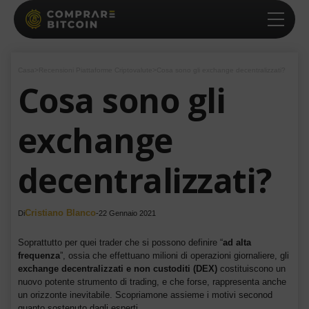
Casa
>
Recensioni Piattaforme Criptovalute
>
Cosa sono gli exchange decentralizzati?
Cosa sono gli
exchange
decentralizzati?
Cristiano Blanco
Di
-
22 Gennaio 2021
Soprattutto per quei trader che si possono definire “
ad alta
frequenza
”, ossia che effettuano milioni di operazioni giornaliere, gli
exchange decentralizzati e non custoditi (DEX)
costituiscono un
nuovo potente strumento di trading, e che forse, rappresenta anche
un orizzonte inevitabile. Scopriamone assieme i motivi seconod
quanto sostenuto dagli esperti.