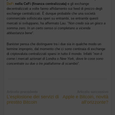
DeFi
nella CeFi
(finanza centralizzata)
e gli exchange
decentralizzati a volte fanno affidamento sui feed di prezzo degli
exchange centralizzati. È dunque probabile che una società
commerciale sofisticata operi su entrambi, se entrambi questi
mercati si sviluppano, ha affermato Lau. “
Non credo sia un gioco a
somma zero. In un certo senso si completano a vicenda
abbastanza bene
“.
Banister pensa che distinguere tra i due sia in qualche modo un
termine improprio, dal momento che ci sono centinaia di exchange
di criptovaluta centralizzati sparsi in tutto il mondo. Infatti “
non è
come i mercati azionari di Londra o New York, dove le cose sono
concentrate su due o tre piattaforme di scambio
”.
Articolo precedente
Articolo successivo
L’esplosione dei servizi di
Apple e Bitcoin, novità
prestito Bitcoin
all’orizzonte?