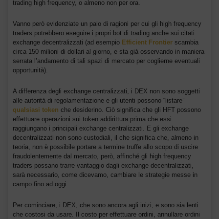
trading high frequency, o almeno non per ora.
Vanno però evidenziate un paio di ragioni per cui gli high frequency
traders potrebbero eseguire i propri bot di trading anche sui citati
exchange decentralizzati (ad esempio
Efficient Frontier
scambia
circa 150 milioni di dollari al giorno, e sta già osservando in maniera
serrata l’andamento di tali spazi di mercato per coglierne eventuali
opportunità).
A differenza degli exchange centralizzati, i DEX non sono soggetti
alle autorità di regolamentazione e gli utenti possono “listare”
qualsiasi token
che desiderino. Ciò significa che gli HFT possono
effettuare operazioni sui token addirittura prima che essi
raggiungano i principali exchange centralizzati. E gli exchange
decentralizzati non sono custodiali, il che significa che, almeno in
teoria, non è possibile portare a termine truffe allo scopo di uscire
fraudolentemente dal mercato, però, affinché gli high frequency
traders possano trarre vantaggio dagli exchange decentralizzati,
sarà necessario, come dicevamo, cambiare le strategie messe in
campo fino ad oggi.
Per cominciare, i DEX, che sono ancora agli inizi, e sono sia lenti
che costosi da usare. Il costo per effettuare ordini, annullare ordini