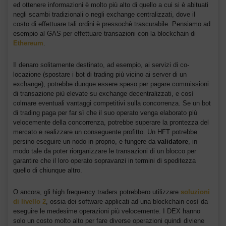
ed ottenere informazioni è molto più alto di quello a cui si è abituati
negli scambi tradizionali o negli exchange centralizzati, dove il
costo di effettuare tali ordini è pressochè trascurabile. Pensiamo ad
esempio al GAS per effettuare transazioni con la blockchain di
Ethereum
.
Il denaro solitamente destinato, ad esempio, ai servizi di co-
locazione (spostare i bot di trading più vicino ai server di un
exchange), potrebbe dunque essere speso per pagare commissioni
di transazione più elevate su exchange decentralizzati, e così
colmare eventuali vantaggi competitivi sulla concorrenza. Se un bot
di trading paga per far sì che il suo operato venga elaborato più
velocemente della concorrenza, potrebbe superare la prontezza del
mercato e realizzare un conseguente profitto. Un HFT potrebbe
persino eseguire un nodo in proprio, e fungere da
validatore
, in
modo tale da poter riorganizzare le transazioni di un blocco per
garantire che il loro operato sopravanzi in termini di speditezza
quello di chiunque altro.
O ancora, gli high frequency traders potrebbero utilizzare
soluzioni
di livello 2
, ossia dei software applicati ad una blockchain così da
eseguire le medesime operazioni più velocemente. I DEX hanno
solo un costo molto alto per fare diverse operazioni quindi diviene