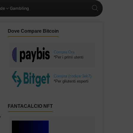
ide
Gambling
Dove Compare Bitcoin
Compra Ora
*Per i primi utenti
Compra (codice:3ek7)
*Per gliutenti esperti
FANTACALCIO NFT
e