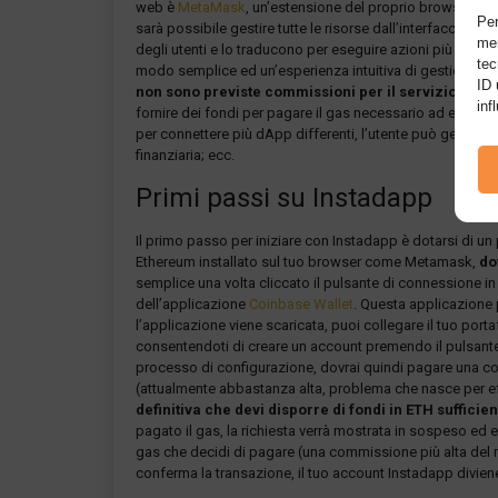
web è
MetaMask
, un’estensione del proprio browser davv
Per
sarà possibile gestire tutte le risorse dall’interfaccia di
mem
degli utenti e lo traducono per eseguire azioni più compl
tec
modo semplice ed un’esperienza intuitiva di gestione del
ID 
non sono previste commissioni per il servizio
. Tutt
inf
fornire dei fondi per pagare il gas necessario ad eseguire 
per connettere più dApp differenti, l’utente può gestire fu
finanziaria; ecc.
Primi passi su Instadapp
Il primo passo per iniziare con Instadapp è dotarsi di 
Ethereum installato sul tuo browser come Metamask,
do
semplice una volta cliccato il pulsante di connessione in 
dell’applicazione
Coinbase Wallet
. Questa applicazione
l’applicazione viene scaricata, puoi collegare il tuo por
consentendoti di creare un account premendo il pulsante “Cr
processo di configurazione, dovrai quindi pagare una co
(attualmente abbastanza alta, problema che nasce per ef
definitiva che devi disporre di fondi in ETH sufficie
pagato il gas, la richiesta verrà mostrata in sospeso ed 
gas che decidi di pagare (una commissione più alta del no
conferma la transazione, il tuo account Instadapp diviene