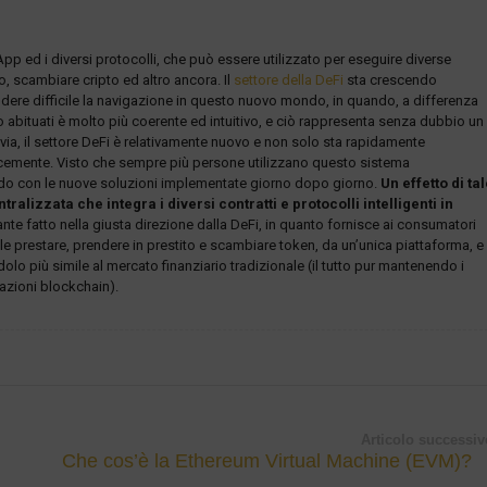
p ed i diversi protocolli, che può essere utilizzato per eseguire diverse
o, scambiare cripto ed altro ancora. Il
settore della DeFi
sta crescendo
dere difficile la navigazione in questo nuovo mondo, in quando, a differenza
mo abituati è molto più coerente ed intuitivo, e ciò rappresenta senza dubbio un
avia, il settore DeFi è relativamente nuovo e non solo sta rapidamente
ocemente. Visto che sempre più persone utilizzano questo sistema
ando con le nuove soluzioni implementate giorno dopo giorno.
Un effetto di ta
lizzata che integra i diversi contratti e protocolli intelligenti in
e fatto nella giusta direzione dalla DeFi, in quanto fornisce ai consumatori
e prestare, prendere in prestito e scambiare token, da un’unica piattaforma, e
dolo più simile al mercato finanziario tradizionale (il tutto pur mantenendo i
azioni blockchain).
Articolo successiv
Che cos’è la Ethereum Virtual Machine (EVM)?