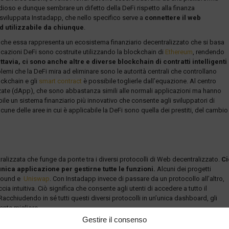
dioso e dunque sembrare un difetto della DeFi rispetto alla finanza
 sviluppata Instadapp, che nello specifico serve a
connettere il web
d utilizzabile da chiunque
.
 che essa rappresenta un ecosistema finanziario decentralizzato che si basa
icazioni DeFi sono costruite utilizzando la blockchain di
Ethereum
, rendendo
ttavia, ci sono anche altre e diverse blockchain di contratti intelligenti
lemi che la DeFi mira ad eliminare sono le autorità centrali che controllano
ockchain e gli
smart contract
è possibile toglierle dall’equazione. Al centro
zzate (dApp), che sono abbastanza simili alle normali applicazioni ma hanno
le un sistema finanziario più innovativo che consente agli sviluppatori di
cune delle aree in cui è applicabile la DeFi sono quella dei prestiti, del cambio
izzata che funge da ponte tra i diversi protocolli di Web decentralizzato.
Ci
nica applicazione per gestirne tutte le funzioni.
Alcuni dei progetti
mpound e
Uniswap
. Con Instadapp invece di passare da un protocollo all’altro,
cia intuitiva. Ciò significa che consente agli utenti di accedere a tutto il
i. Racchiudendo in sé tutti questi diversi protocolli in un’unica dashboard, gli
ente migliore.
Gestire il consenso
l’utente ha bisogno è un portafoglio web Ethereum. Un esempio di portafoglio