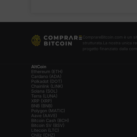
ComprareBitcoin.com è un sito
strutturata.La nostra unica re
progetto finanziato dalla com
AltCoin
Ethereum (ETH)
Cardano (ADA)
Polkadot (DOT)
Chainlink (LINK)
Solana (SOL)
Terra (LUNA)
XRP (XRP)
BNB (BNB)
Polygon (MATIC)
Aave (AAVE)
Bitcoin Cash (BCH)
Bitcoin SV (BSV)
Litecoin (LTC)
Chiliz (CHZ)