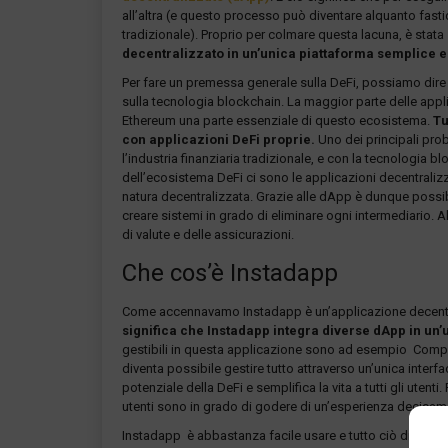
all’altra (e questo processo può diventare alquanto fasti
tradizionale). Proprio per colmare questa lacuna, è stata
decentralizzato in un’unica piattaforma semplice e
Per fare un premessa generale sulla DeFi, possiamo dire
sulla tecnologia blockchain. La maggior parte delle appl
Ethereum una parte essenziale di questo ecosistema.
Tu
con applicazioni DeFi proprie.
Uno dei principali prob
l’industria finanziaria tradizionale, e con la tecnologia bl
dell’ecosistema DeFi ci sono le applicazioni decentrali
natura decentralizzata. Grazie alle dApp è dunque possibi
creare sistemi in grado di eliminare ogni intermediario. Al
di valute e delle assicurazioni.
Che cos’è Instadapp
Come accennavamo Instadapp è un’applicazione decentral
significa che Instadapp integra diverse dApp in un’u
gestibili in questa applicazione sono ad esempio Co
diventa possibile gestire tutto attraverso un’unica interfac
potenziale della DeFi e semplifica la vita a tutti gli utent
utenti sono in grado di godere di un’esperienza decisam
Instadapp è abbastanza facile usare e tutto ciò di cui 