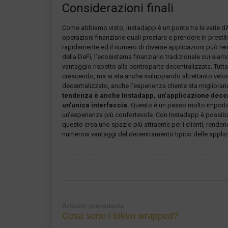
Considerazioni finali
Come abbiamo visto, Instadapp è un ponte tra le varie dAp
operazioni finanziarie quali prestare e prendere in prestit
rapidamente ed il numero di diverse applicazioni può ren
della DeFi, l’ecosistema finanziario tradizionale cui sia
vantaggio rispetto alla controparte decentralizzata. Tutt
crescendo, ma si sta anche sviluppando altrettanto vel
decentralizzato, anche l’esperienza cliente sta miglior
tendenza è anche Instadapp, un’applicazione decentra
un’unica interfaccia.
Questo è un passo molto important
un’esperienza più confortevole. Con Instadapp è possibil
questo crea uno spazio più attraente per i clienti, renden
numerosi vantaggi del decentramento tipico delle applic
Articolo precedente
Cosa sono i token wrapped?