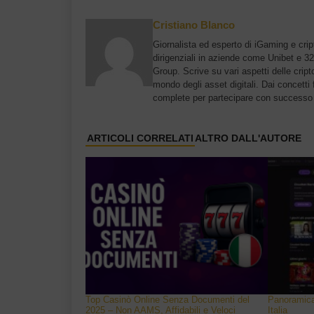
Cristiano Blanco
Giornalista ed esperto di iGaming e cri
dirigenziali in aziende come Unibet e 3
Group. Scrive su vari aspetti delle cript
mondo degli asset digitali. Dai concetti
complete per partecipare con successo a
ARTICOLI CORRELATI
ALTRO DALL'AUTORE
Top Casinò Online Senza Documenti del
Panoramica 
2025 – Non AAMS, Affidabili e Veloci
Italia