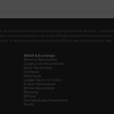
 di informazione indipendente dove gli appassionati di cripto, novizi e e
gola è che ci occupiamo solo di siti affidabili, poiché la tua sicurezza è 
unità, le donazioni sono apprezzate e utilizzate per migliorare il sito we
Wallet & Exchange
Binance Recensione
Crypto.com Recensione
Nexo Recensione
Coinbase
Metamask
Ledger Nano vs Trezor
Kraken Recensione
Bittrex Recensione
Bitstamp
BitFlyer
PancakeSwap Recensione
Paxful