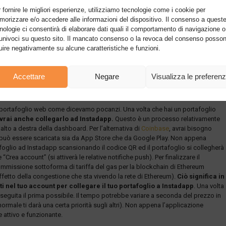
ero facile da installare. Una volta che l’utente ha installato un portafoglio web
 fornire le migliori esperienze, utilizziamo tecnologie come i cookie per
 Instadapp. Instadapp utilizza contratti intelligenti che prendono il semplice inpu
orizzare e/o accedere alle informazioni del dispositivo. Il consenso a quest
esse. L’applicazione esegue quindi questi contratti, offrendo agli utenti un
nologie ci consentirà di elaborare dati quali il comportamento di navigazione o 
le proprie risorse.
La cosa ancora più interessante di questa app è che
univoci su questo sito. Il mancato consenso o la revoca del consenso posso
avia, non sarà completamente gratuita per gli utenti poiché dovranno comunqu
luire negativamente su alcune caratteristiche e funzioni.
i contratti sulla blockchain di Ethereum. Grazie all’utilizzo degli smart contrac
nzioni quali: Offrire prestiti; Chiedere prestiti; Scambio di
criptovalute
; Leva
Accettare
Negare
Visualizza le preferen
un portafoglio web come dicevamo pocanzi. Una volta che hai un portafoglio
vrai anche collegarlo ad Instadapp.
Questo è un processo relativamente
alto a destra della dashboard. Per l’alternativa di
Coinbase
, avrai bisogno
 può essere scaricata sia da App Store che da Google Play. Non appena
tafoglio ad Instadapp scansionando il codice QR ed il portafoglio si collegherà
ea account” (si attiverà le relative notifiche push). Per finalizzare il
mmissione sottoforma di tariffa del gas per la blockchain di Ethereum
fetto della congestione che sta vivendo la rete di Ethereum).
Ciò significa in
nti nel tuo account per collegare il tuo portafoglio a Instadapp
. Una volta
eseguita il prima possibile. Il tempo potrebbe variare a seconda del prezzo in
rmale ti darà una certa priorità sugli altri). Non appena l’applicazione
 attivo e funzionante.