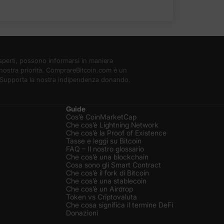
sperti, possono informarsi in maniera
la nostra priorità. ComprareBitcoin.com è un
b. Supporta la nostra indipendenza donando.
Guide
Cos’è CoinMarketCap
Che cos’è Lightning Network
Che cos’è la Proof of Existence
Tasse e leggi su Bitcoin
FAQ – Il nostro glossario
Che cos’è una blockchain
Cosa sono gli Smart Contract
Che cos’è il fork di Bitcoin
Che cos’è una stablecoin
Che cos’è un Airdrop
Token vs Criptovaluta
Che cosa significa il termine DeFi
Donazioni