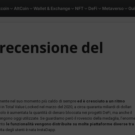
tcoin
AltCoin
Wallet & Exchange
NFT
DeFi
Metaverso
Gu
 recensione del
mente nel suo momento più caldo di sempre
ed è cresciuto a un ritmo
i in Total Value Locked nel marzo del 2020, a circa quaranta miliardi di dollari
olo è aumentata la quantità di denaro bloccata nei progetti DeFi, ma anche il
engono oggi utilizzate. Se guardiamo però il rovescio della medaglia, l’enorm
anto
le funzionalità vengono distribuite su molte piattaforme diverse tra
ita degli utenti è nata InstaDapp.