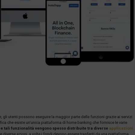
, gli utenti possono eseguire la maggior parte delle funzioni grazie ai servizi
nifica che esiste un’unica piattaforma di home banking che fornisce le varie
e tali funzionalità vengono spesso distribuite tra diverse
applicazioni
re diverse azioni, a volte i fondi devono essere trasferiti da una piattaforma