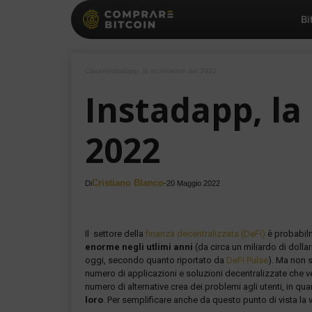
Bi
Casa
>
Instadapp, la recensione del 2022
Instadapp, la
2022
Cristiano Blanco
Di
-
20 Maggio 2022
Il settore della
finanza decentralizzata (DeFi)
è probabil
enorme negli utlimi anni
(da circa un miliardo di dollar
oggi, secondo quanto riportato da
DeFi Pulse
). Ma non s
numero di applicazioni e soluzioni decentralizzate che v
numero di alternative crea dei problemi agli utenti, in qu
loro
. Per semplificare anche da questo punto di vista la v