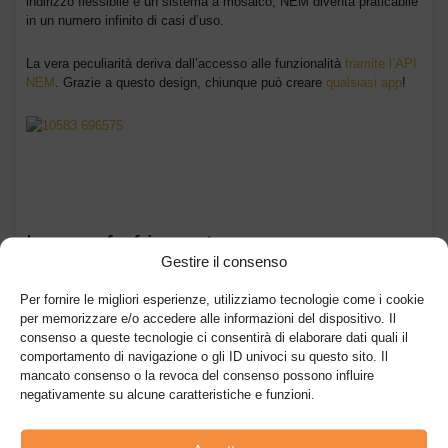
indirizzo flessibile e un sistema a mosaico, NEM diventa praticabile
in un numero infinito di casi d’uso.
La vera peculiarità deriva dall’accesso alle funzionalità
tramite l’API
NEM
. Grazie a questo design, chiunque può creare
qualsiasi app
!
La proof of importance
Gestire il consenso
Mentre Bitcoin e molte altre monete utilizzano
Proof of Work
come
Per fornire le migliori esperienze, utilizziamo tecnologie come i cookie
meccanismo di consenso ed un altro gruppo di monete ha
per memorizzare e/o accedere alle informazioni del dispositivo. Il
scelto
Proof of Stake
come algoritmo, la blockchain di NEM utilizza
consenso a queste tecnologie ci consentirà di elaborare dati quali il
un algoritmo unico noto come Proof-of-Importance per ottenere il
comportamento di navigazione o gli ID univoci su questo sito. Il
consenso e convalidare l’operatività della relativa blockchain.
mancato consenso o la revoca del consenso possono influire
negativamente su alcune caratteristiche e funzioni.
La prova di importanza incentiva la partecipazione attiva alla rete
assegnando un punteggio di importanza a ciascun nodo, che