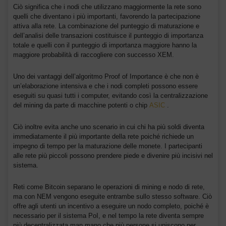
Ciò significa che i nodi che utilizzano maggiormente la rete sono
quelli che diventano i più importanti, favorendo la partecipazione
attiva alla rete. La combinazione del punteggio di maturazione e
dell’analisi delle transazioni costituisce il punteggio di importanza
totale e quelli con il punteggio di importanza maggiore hanno la
maggiore probabilità di raccogliere con successo XEM.
Uno dei vantaggi dell’algoritmo Proof of Importance è che non è
un’elaborazione intensiva e che i nodi completi possono essere
eseguiti su quasi tutti i computer, evitando così la centralizzazione
del mining da parte di macchine potenti o chip
ASIC
.
Ciò inoltre evita anche uno scenario in cui chi ha più soldi diventa
immediatamente il più importante della rete poiché richiede un
impegno di tempo per la maturazione delle monete. I partecipanti
alle rete più piccoli possono prendere piede e divenire più incisivi nel
sistema.
Reti come Bitcoin separano le operazioni di mining e nodo di rete,
ma con NEM vengono eseguite entrambe sullo stesso software. Ciò
offre agli utenti un incentivo a eseguire un nodo completo, poiché è
necessario per il sistema PoI, e nel tempo la rete diventa sempre
più decentralizzata man mano che più persone si uniscono per