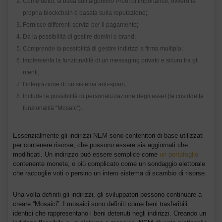
Come detto, si basa sull’algoritmo Proof of Importance, ovvero la
propria blockchain è basata sulla reputazione;
Fornisce differenti servizi per il pagamento;
Dà la possibilità di gestire domini e brand;
Comprende la possibilità di gestire indirizzi a firma multipla;
Implementa la funzionalità di un messaging privato e sicuro tra gli
utenti;
l‘integrazione di un sistema anti-spam;
Include la possibilità di personalizzazione degli asset (la cosiddetta
funzionalità “Mosaic”).
Essenzialmente gli indirizzi NEM sono contenitori di base utilizzati
per contenere risorse, che possono essere sia aggiornati che
modificati. Un indirizzo può essere semplice come
un portafoglio
contenente monete, o più complicato come un sondaggio elettorale
che raccoglie voti o persino un intero sistema di scambio di risorse.
Una volta definiti gli indirizzi, gli sviluppatori possono continuare a
creare “Mosaici”. I mosaici sono definiti come beni trasferibili
identici che rappresentano i beni detenuti negli indirizzi. Creando un