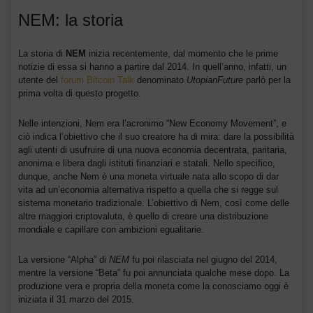
NEM: la storia
La storia di
NEM
inizia recentemente, dal momento che le prime
notizie di essa si hanno a partire dal 2014. In quell’anno, infatti, un
utente del
forum Bitcoin Talk
denominato
UtopianFuture
parlò per la
prima volta di questo progetto.
Nelle intenzioni, Nem era l’acronimo “New Economy Movement”, e
ciò indica l’obiettivo che il suo creatore ha di mira: dare la possibilità
agli utenti di usufruire di una nuova economia decentrata, paritaria,
anonima e libera dagli istituti finanziari e statali. Nello specifico,
dunque, anche Nem è una moneta virtuale nata allo scopo di dar
vita ad un’economia alternativa rispetto a quella che si regge sul
sistema monetario tradizionale. L’obiettivo di Nem, così come delle
altre maggiori criptovaluta, è quello di creare una distribuzione
mondiale e capillare con ambizioni egualitarie.
La versione “Alpha” di
NEM
fu poi rilasciata nel giugno del 2014,
mentre la versione “Beta” fu poi annunciata qualche mese dopo. La
produzione vera e propria della moneta come la conosciamo oggi è
iniziata il 31 marzo del 2015.