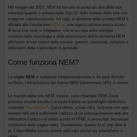
Nel maggio del 2017,
NEM
ha toccato la punta più alta della sua
notorietà quando è entrata nella “top 10” delle monete della rete con
maggiore capitalizzazione. Ad oggi, la gestione della moneta NEM è
affidata alla Fondazione
NEM.io
, una organizzazione senza scopo
di lucro con sede a Singapore, che si occupa dello sviluppo
continuo della tecnologia e della promozione dell’ecosistema NEM
all’interno di vari settori della società: governi, università, industria e
utilizzatori delle criptovalute in generale.
Come funziona NEM?
La
cripto NEM
si suddivide fondamentalmente in tre parti distinte:
un Nodo; l’infrastruttura del Server NEM (denominata NIS); il cliente.
Le monete della rete NEM, invece, sono chiamate XEM. Esse
possono essere inviate o ricevute tramite un portafoglio elettronico
chiamato “
NanoWallet
”. Quest’ultimo, a sua volta, funziona con ogni
moneta NIS ed è sufficiente l’utilizzo di un comune browser web per
effettuarne l’utilizzo (è infatti scritto in HTML e javascript, tecnologie
costitutive delle pagine web). Ovviamente, questo fa sì che oltre ai
pc il NanoWallet possa essere utilizzato anche via smartphone o
tablet.