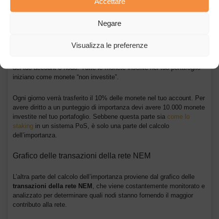
determina la frequenza con cui quel nodo può raccogliere (che è
Accettare
simile all’estrazione in PoW e allo staking nei sistemi PoS) il token
XEM. Ciò crea
una rete decentralizzata
di nodi, che si comportano
Negare
tutti come buoni partecipanti.
Visualizza le preferenze
Parte del sistema è simile a un sistema PoS. La differenza è che le
monete devono essere acquisite prima che contino per l’importanza
del tuo account o nodo. Tutte le monete inserite nel tuo portafoglio
iniziano come monete “non investite”.
Ogni giorno verrà trasferito il 10% delle monete nel tuo account. Per
avere diritto a un punteggio di importanza devi avere 10.000 monete
investite nel tuo portafoglio. Sebbene questa parte sia
come lo
staking
in un sistema PoS, è solo una parte del calcolo
dell’importanza.
Grafico delle transazioni della rete NEM
L’altra parte del calcolo dell’importanza proviene dal grafico delle
transazioni della rete NEM
, che viene costantemente monitorato e
analizzato per determinare quali nodi stanno fornendo il maggior
contributo alla rete.