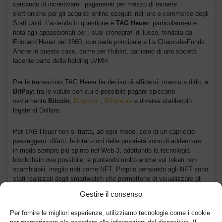
cercando di incentivare i pagamenti per mezzo di monete
elettroniche per gli acquisti online eseguiti nel loro e-commerce degli
Stati Uniti. L’azienda in questione è
TAG Heuer
, particolarmente
nota agli appassionati per i suoi cronografi di lusso, fondata da
Édouard Heuer nel 1860, con sede principale a La Chaux-de-Fonds.
Anche in questo caso, come per Hublot, parliamo di una società
facente parte della holding LVMH.
Per le transazioni TAG Heuer ha deciso di affidarsi, manco a dirlo, a
BitPay
: tra le valute con cui è possibile pagare spiccano
ovviamente
Bitcoin
,
Dogecoin
,
Ethereum
e diverse stablecoin
legate al Dollaro.
Per TAG Heuer non si tratta, ad ogni modo, solo di un capriccio
passeggero: difatti, le intenzioni della proprietà sono di addentrarsi
in modo sempre più spinto nel Web 3, adottando la tecnologia
blockchain ove possibile, e puntando molto anche sui token non
scambiabili, meglio noti come NFT. Proprio pensando agli NFT sono
stati realizzati degli smartwatch che permettono di visualizzare gli
NFT
dell’utente che ne è in possesso. Sembra proprio, dunque, che
Gestire il consenso
l’arte orologiaia svizzera straveda per le cripto.
Per fornire le migliori esperienze, utilizziamo tecnologie come i cookie