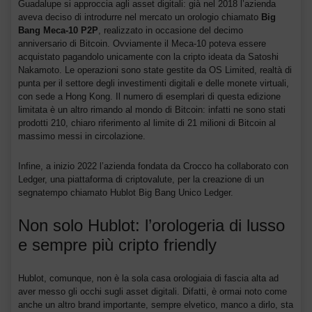
Guadalupe si approccia agli asset digitali: già nel 2018 l’azienda
aveva deciso di introdurre nel mercato un orologio chiamato
Big
Bang Meca-10 P2P
, realizzato in occasione del decimo
anniversario di Bitcoin. Ovviamente il Meca-10 poteva essere
acquistato pagandolo unicamente con la cripto ideata da Satoshi
Nakamoto. Le operazioni sono state gestite da OS Limited, realtà di
punta per il settore degli investimenti digitali e delle monete virtuali,
con sede a Hong Kong. Il numero di esemplari di questa edizione
limitata è un altro rimando al mondo di Bitcoin: infatti ne sono stati
prodotti 210, chiaro riferimento al limite di 21 milioni di Bitcoin al
massimo messi in circolazione.
Infine, a inizio 2022 l’azienda fondata da Crocco ha collaborato con
Ledger, una piattaforma di criptovalute, per la creazione di un
segnatempo chiamato Hublot Big Bang Unico Ledger.
Non solo Hublot: l’orologeria di lusso
e sempre più cripto friendly
Hublot, comunque, non è la sola casa orologiaia di fascia alta ad
aver messo gli occhi sugli asset digitali. Difatti, è ormai noto come
anche un altro brand importante, sempre elvetico, manco a dirlo, sta