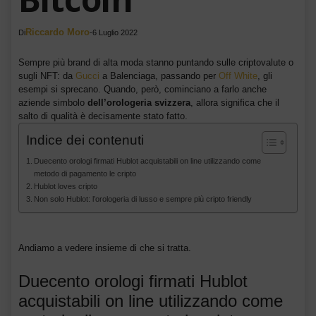
Riccardo Moro
Di
-
6 Luglio 2022
Sempre più brand di alta moda stanno puntando sulle criptovalute o
sugli NFT: da
Gucci
a Balenciaga, passando per
Off White
, gli
esempi si sprecano. Quando, però, cominciano a farlo anche
aziende simbolo
dell’orologeria svizzera
, allora significa che il
salto di qualità è decisamente stato fatto.
Indice dei contenuti
Duecento orologi firmati Hublot acquistabili on line utilizzando come
metodo di pagamento le cripto
Hublot loves cripto
Non solo Hublot: l’orologeria di lusso e sempre più cripto friendly
Andiamo a vedere insieme di che si tratta.
Duecento orologi firmati Hublot
acquistabili on line utilizzando come