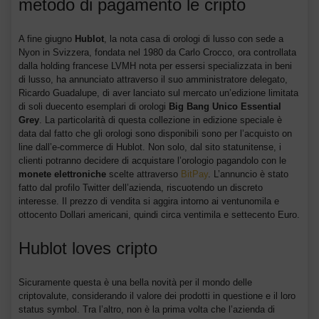
metodo di pagamento le cripto
A fine giugno
Hublot
, la nota casa di orologi di lusso con sede a
Nyon in Svizzera, fondata nel 1980 da Carlo Crocco, ora controllata
dalla holding francese LVMH nota per essersi specializzata in beni
di lusso, ha annunciato attraverso il suo amministratore delegato,
Ricardo Guadalupe, di aver lanciato sul mercato un’edizione limitata
di soli duecento esemplari di orologi
Big Bang Unico Essential
Grey
. La particolarità di questa collezione in edizione speciale è
data dal fatto che gli orologi sono disponibili sono per l’acquisto on
line dall’e-commerce di Hublot. Non solo, dal sito statunitense, i
clienti potranno decidere di acquistare l’orologio pagandolo con le
monete elettroniche
scelte attraverso
BitPay
. L’annuncio è stato
fatto dal profilo Twitter dell’azienda, riscuotendo un discreto
interesse. Il prezzo di vendita si aggira intorno ai ventunomila e
ottocento Dollari americani, quindi circa ventimila e settecento Euro.
Hublot loves cripto
Sicuramente questa è una bella novità per il mondo delle
criptovalute, considerando il valore dei prodotti in questione e il loro
status symbol. Tra l’altro, non è la prima volta che l’azienda di